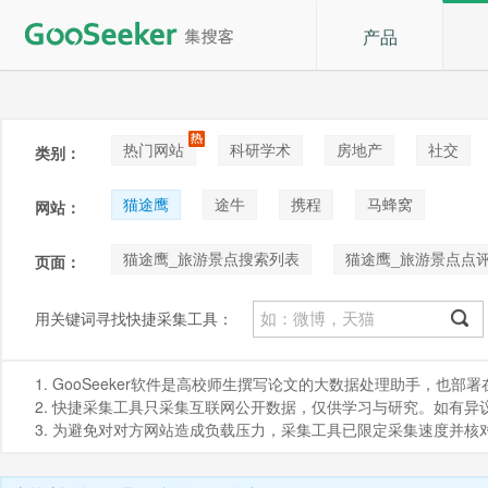
产品
热门网站
科研学术
房地产
社交
类别：
论坛贴吧
招聘
拍卖
音乐
猫途鹰
途牛
携程
马蜂窝
网站：
猫途鹰_旅游景点搜索列表
猫途鹰_旅游景点点
页面：
用关键词寻找快捷采集工具：
1. GooSeeker软件是高校师生撰写论文的大数据处理助手，也
2. 快捷采集工具只采集互联网公开数据，仅供学习与研究。如有异议，请发
3. 为避免对对方网站造成负载压力，采集工具已限定采集速度并