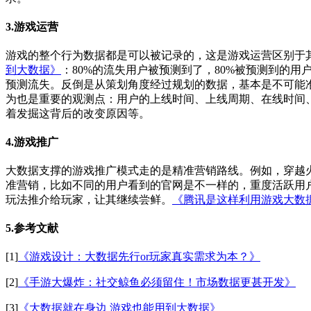
3.游戏运营
游戏的整个行为数据都是可以被记录的，这是游戏运营区别于
到大数据》
：80%的流失用户被预测到了，80%被预测到的用
预测流失。反倒是从策划角度经过规划的数据，基本是不可能准确
为也是重要的观测点：用户的上线时间、上线周期、在线时间
着发掘这背后的改变原因等。
4.游戏推广
大数据支撑的游戏推广模式走的是精准营销路线。例如，穿越
准营销，比如不同的用户看到的官网是不一样的，重度活跃用
玩法推介给玩家，让其继续尝鲜。
《腾讯是这样利用游戏大数
5.参考文献
[1]
《游戏设计：大数据先行or玩家真实需求为本？》
[2]
《手游大爆炸：社交鲸鱼必须留住！市场数据更甚开发》
[3]
《大数据就在身边 游戏也能用到大数据》