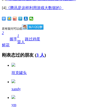
[4]
《腾讯是这样利用游戏大数据的》
若有疑问可以
或
2
1
握手
路过
鸡蛋
雷人
鲜花
刚表态过的朋友 (
3 人
)
坦克罐头
xandy
ym