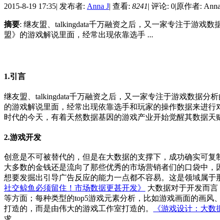
2015-8-19 17:35
|
发布者:
Anna J
|
查看:
8241
|
评论: 0
|
原作者: Anna
摘要
: 继友盟、talkingdata千万融资之后，又一家专注于
盟》的游戏解说里面，经常出现依靠选手 ...
1.引言
继友盟、talkingdata千万融资之后，又一家专注于游戏数
的游戏解说里面，经常出现依靠选手和玩家的操作数据来进行
时代的今天，有着天然数据基因的游戏产业开始觉醒其数据天
2.游戏开发
创意是不可被替代的，但是在大数据的支撑下，成功确实可复
大多数的金钱还是流向了那些优秀的市场营销者们的口袋中，
想要发掘出引导广告反应的能力一点都不容易。这是领域属于那
社交鲸鱼必须留住！市场数据更甚开发》
大数据对于开发而言
等方面；每种类型的top5游戏元素分析，比如游戏画面的画
打造的，而是由伟大的游戏工作室打造的。
《游戏设计：大数
求。