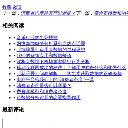
收藏
邀请
上一篇：
消费者态度是否可以测量？
下一篇：
费舍宾模型和消
相关阅读
•
音乐行业的生死抉择
•
网络新闻舆情分析系列之热点话题
•
《纸牌屋》运用大数据的过程设想
•
O2O的营销应用和数据价值
•
浅析大数据下机场旅客特征行为分析
•
移动互联网成功的秘诀：了解用户在做什么和想做什么
•
《花千骨》问卷解析——学生党获取数据的正确姿势
•
电商平台给我们上的“消费者态度”一课
•
消费者态度是否可以测量？
•
费舍宾模型和消费者态度
•
论数据分析对我的恋爱指导作用
最新评论