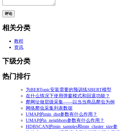
评论
相关分类
教程
资讯
下级分类
热门排行
为BERTopic安装需要的预训练SBERT模型
在什么情况下使用弹窗模式和回退功能？
爬网址做层级采集——以当当商品爬虫为例
网络爬虫采集列表数据
UMAP的min_dist参数有什么作用？
UMAP的n_neighbors参数有什么作用？
HDBSCAN的min_samples和min_cluster_size参