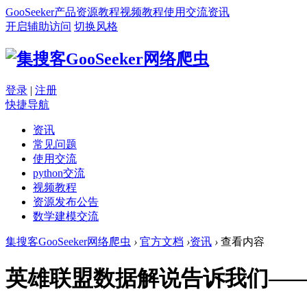
GooSeeker
产品
资源
教程
视频教程
使用交流
资讯
开启辅助访问
切换风格
登录
|
注册
快捷导航
资讯
常见问题
使用交流
python交流
视频教程
资源发布公告
数学建模交流
集搜客GooSeeker网络爬虫
›
官方文档
›
资讯
›
查看内容
英雄联盟数据解说告诉我们——大数