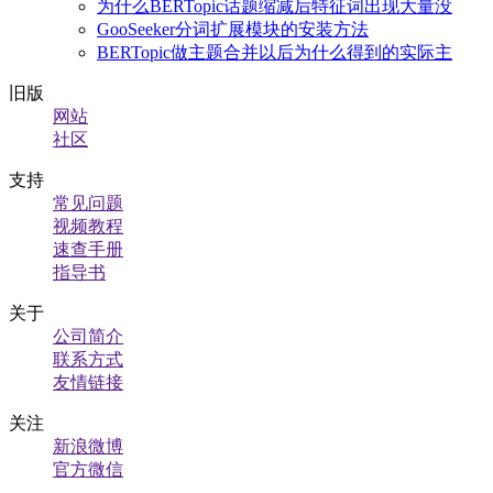
为什么BERTopic话题缩减后特征词出现大量没
GooSeeker分词扩展模块的安装方法
BERTopic做主题合并以后为什么得到的实际主
旧版
网站
社区
支持
常见问题
视频教程
速查手册
指导书
关于
公司简介
联系方式
友情链接
关注
新浪微博
官方微信