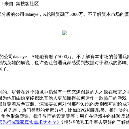
 J
|
来自: 集搜客社区
游戏数据分析的公司dataeye，A轮融资融了5000万。不了解资
据分析的公司dataeye，A轮融资融了5000万。不了解资本市场
对战英雄的解说，也许会让普通玩家感受到数据对于游戏的影响
赋了。
制的。尽管在这个领域中仍然有一些充满创意的人才躲在密室之
因为他们由始至终都比其他人更加懂得如何运作一款热门的游戏
群穿着灰色西装、深知要如何对付那些0.1%的差别都可能给
，首先是，热门类型的元素分析，比如RPG和跑酷类、推理类
风、角色形象塑造、操作界面的设定等等；用户在游戏中的体验反馈
据先行or玩家真实需求为本？》
让那些优秀工作室去更好的了解