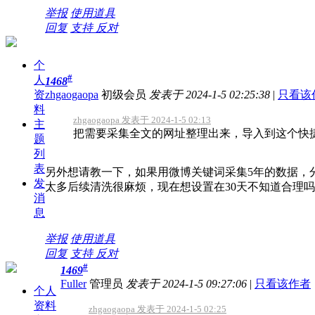
举报
使用道具
回复
支持
反对
个
#
人
1468
资
zhgaogaopa
初级会员
发表于 2024-1-5 02:25:38
|
只看该
料
zhgaogaopa 发表于 2024-1-5 02:13
主
把需要采集全文的网址整理出来，导入到这个快捷采集工具中：https:
题
列
表
另外想请教一下，如果用微博关键词采集5年的数据，
发
太多后续清洗很麻烦，现在想设置在30天不知道合理
消
息
举报
使用道具
回复
支持
反对
#
1469
Fuller
管理员
发表于 2024-1-5 09:27:06
|
只看该作者
个人
资料
zhgaogaopa 发表于 2024-1-5 02:25