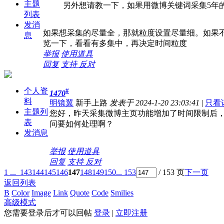
主题
另外想请教一下，如果用微博关键词采集5年的
列表
发消
如果想采集的尽量全，那就粒度设置尽量细。如果
息
览一下，看看有多集中，再决定时间粒度
举报
使用道具
回复
支持
反对
个人资
#
1470
料
明镜翼
新手上路
发表于 2024-1-20 23:03:41
|
只看
主题列
您好，昨天采集微博主页功能增加了时间限制后
表
问要如何处理啊？
发消息
举报
使用道具
回复
支持
反对
1 ...
143
144
145
146
147
148
149
150
... 153
/ 153 页
下一页
返回列表
B
Color
Image
Link
Quote
Code
Smilies
高级模式
您需要登录后才可以回帖
登录
|
立即注册