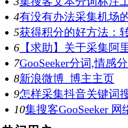
3
集搜客文本分词标注工具
4
有没有办法采集机场
5
获得积分的好方法：转
6
【求助】关于采集阿
7
GooSeeker分词,
8
新浪微博_博主主页
9
怎样采集抖音关键词
10
集搜客GooSeeke