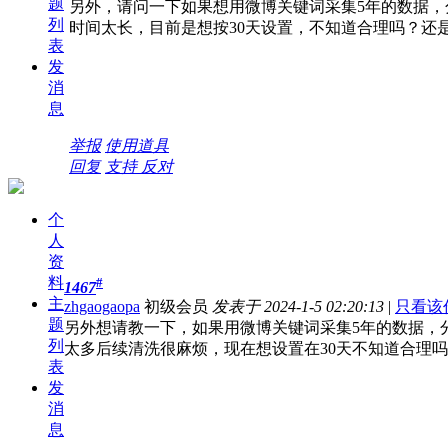
题
另外，请问一下如果想用微博关键词采集5年的数据
列
时间太长，目前是想按30天设置，不知道合理吗？还
表
发
消
息
举报
使用道具
回复
支持
反对
个
人
资
料
#
1467
主
zhgaogaopa
初级会员
发表于 2024-1-5 02:20:13
|
只看该
题
另外想请教一下，如果用微博关键词采集5年的数据，
列
太多后续清洗很麻烦，现在想设置在30天不知道合理
表
发
消
息