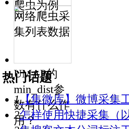
爬虫为例
网络爬虫采
集列表数据
UMAP的
热门话题
min_dist参
1
【集微库】微博采集
数有什么作
2
怎样使用快捷采集（
用？