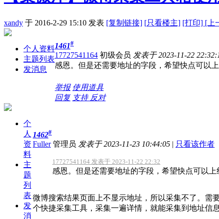
xandy
于 2016-2-29 15:10
发表
[复制链接]
[
只看楼主]
[打印]
[上
#
1461
个人资料
17727541164
初级会员
发表于 2023-11-22 22:32:
主题列表
感恩。但是还需要地址的字段，希望快点可以上
发消息
举报
使用道具
回复
支持
反对
个
#
人
1462
资
Fuller
管理员
发表于 2023-11-23 10:44:05
|
只看该作者
料
17727541164 发表于 2023-11-22 22:32
主
感恩。但是还需要地址的字段，希望快点可以上
题
列
表
微博搜索结果页面上不显示地址，所以采集不了。需
发
个快捷采集工具，采集一遍详情，就能采集到地址信
消