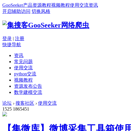
GooSeeker
产品
资源
教程
视频教程
使用交流
资讯
开启辅助访问
切换风格
登录
|
注册
快捷导航
资讯
常见问题
使用交流
python交流
视频教程
资源发布公告
数学建模交流
论坛
›
搜客社区
›
使用交流
1525
1865451
【集微库】微博采集工具箱使