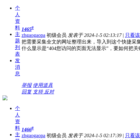
个
人
资
料
#
1465
主
zhgaogaopa
初级会员
发表于 2024-1-5 02:13:17
|
只看该
题
把需要采集全文的网址整理出来，导入到这个快捷采
列
什么显示是“404您访问的页面无法显示”，要如何把
表
发
消
息
举报
使用道具
回复
支持
反对
个
人
资
料
#
1466
主
zhgaogaopa
初级会员
发表于 2024-1-5 02:17:39
|
只看该