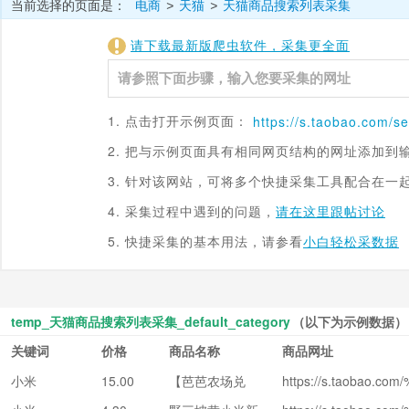
当前选择的页面是：
电商
天猫
天猫商品搜索列表采集
>
>
请下载最新版爬虫软件，采集更全面
1. 点击打开示例页面：
https://s.
taobao.com
/s
2. 把与示例页面具有相同网页结构的网址添加到
3. 针对该网站，可将多个快捷采集工具配合在一
4. 采集过程中遇到的问题，
请在这里跟帖讨论
5. 快捷采集的基本用法，请参看
小白轻松采数据
temp_天猫商品搜索列表采集_default_category
（以下为示例数据）
关键词
价格
商品名称
商品网址
小米
15.00
【芭芭农场兑
https://s.taobao.
4%E3%80%90%E8%
换】汾都香山西