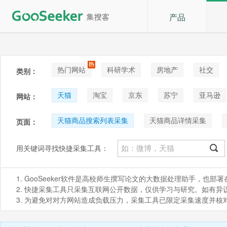
产品
热门网站
科研学术
房地产
社交
类别：
论坛贴吧
招聘
拍卖
音乐
天猫
淘宝
京东
苏宁
亚马逊
网站：
阿里巴巴1688
Shopee
咸鱼
天猫商品搜索列表采集
天猫商品详情采集
页面：
天猫店内商品列表
天猫商品详情图片采集
用关键词寻找快捷采集工具：
天猫商品信息采集_商品详情参数_类目id
天猫商
1. GooSeeker软件是高校师生撰写论文的大数据处理助手，也
2. 快捷采集工具只采集互联网公开数据，仅供学习与研究。如有异议，请发
3. 为避免对对方网站造成负载压力，采集工具已限定采集速度并