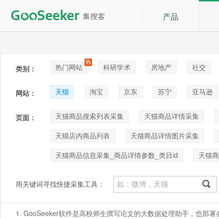
产品
热门网站
科研学术
房地产
社交
类别：
论坛贴吧
招聘
拍卖
音乐
天猫
淘宝
京东
苏宁
亚马逊
网站：
阿里巴巴1688
Shopee
咸鱼
天猫商品搜索列表采集
天猫商品详情采集
页面：
天猫店内商品列表
天猫商品详情图片采集
天猫商品信息采集_商品详情参数_类目id
天猫商
用关键词寻找快捷采集工具：
1. GooSeeker软件是高校师生撰写论文的大数据处理助手，也