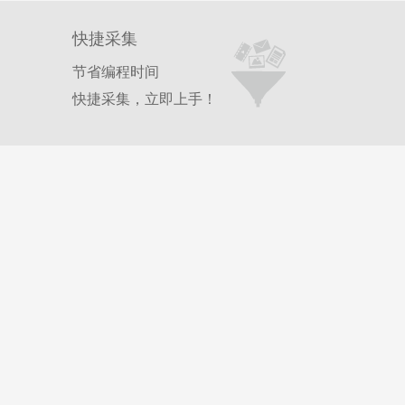
K
Q
j
e
n
快捷采集
E
n
节省编程时间
快捷采集，立即上手！