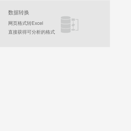
PT&language=CHS
SRpG2FCPOe2KhERh7BzZeaSOjJ017cbCAKBHFMTwm
NSV2gGq8BR1w850ewMTro0A==&uniplatform=NZKPT&la
HLtMAd9JDQqt5BdobArDn4U2NhqTVCfXIe9BHQbCD9eA
guage=CHS
数据转换
Dc_nsux-mYLPxOZM7CHrTkG_2O-2ZR0w9173rdQ==&u
iplatform=NZKPT&language=CHS
网页格式转Excel
直接获得可分析的格式