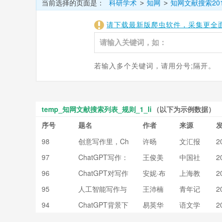
当前选择的页面是：
科研学术
知网
知网文献搜索20
>
>
请下载最新版爬虫软件，采集更全
若输入多个关键词，请用分号;隔开。
temp_知网文献搜索列表_规则_1_li
（以下为示例数据）
序号
题名
作者
来源
98
创意写作里，Ch
许旸
文汇报
2
atGPT“抢”不走
97
ChatGPT写作：
王俊美
中国社
2
的是什么
出版界怎么看
会科学
96
ChatGPT对写作
安妮·布
上海教
2
报
教学意味着什么?
鲁德;赵
育
95
人工智能写作与
王沛楠
青年记
2
佩瑶
算法素养教育的
者
94
ChatGPT背景下
易英华
语文学
2
兴起——以Chat
写作教学之可为
习
GPT为例