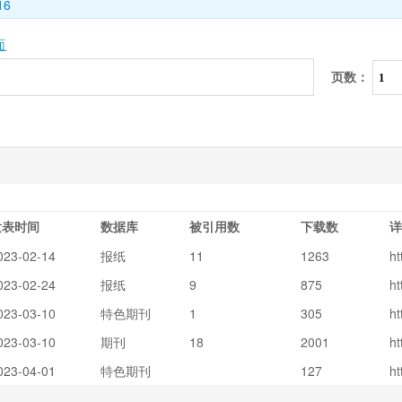
16
面
页数：
发表时间
数据库
被引用数
下载数
详
023-02-14
报纸
11
1263
ht
T
023-02-24
报纸
9
875
ht
O
r
L
023-03-10
特色期刊
1
305
ht
2
O
r
8
023-03-10
期刊
18
2001
ht
8
N
d
r
x
023-04-01
特色期刊
127
ht
a
d
p
D
2