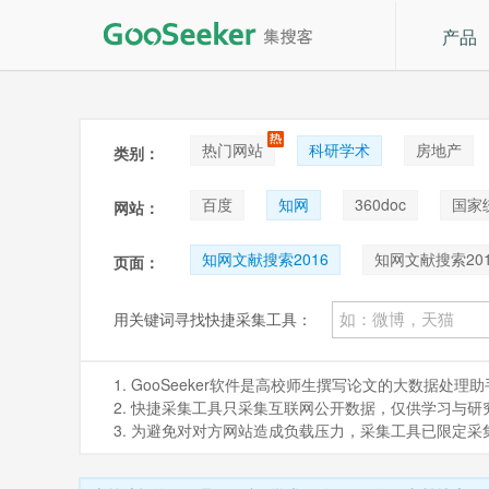
产品
热门网站
科研学术
房地产
类别：
论坛贴吧
招聘
拍卖
音
百度
知网
360doc
国家
网站：
知网文献搜索2016
知网文献搜索201
页面：
知网文献搜索2010
知网文献详情
用关键词寻找快捷采集工具：
知网文献搜索2005
知网文献搜索200
1. GooSeeker软件是高校师生撰写论文的大数据
知网文献搜索2018
知网文献搜索201
2. 快捷采集工具只采集互联网公开数据，仅供学习与研究。如
3. 为避免对对方网站造成负载压力，采集工具已限定
知网文献搜索2002
知网文献搜索202