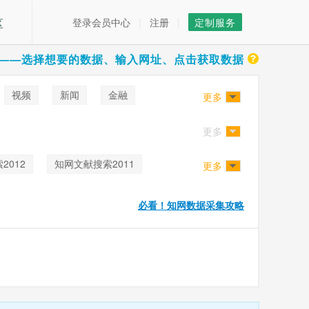
区
登录会员中心
|
注册
|
定制服务
——选择想要的数据、输入网址、点击获取数据
视频
新闻
金融
更多
更多
2012
知网文献搜索2011
更多
7
知网文献搜索2006
必看！知网数据采集攻略
专利详情
知网文献搜索2017
2000
知网文献搜索2001
2025
知网检索