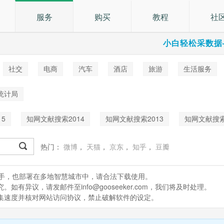
服务
购买
教程
社
小白轻松采数据
社交
电商
汽车
酒店
旅游
生活服务
乐
统计局
5
知网文献搜索2014
知网文献搜索2013
知网文献搜索
知网文献搜索2009
知网文献搜索2008
知网文献搜索200
热门：
微博
，
天猫
，
京东
，
知乎
，
豆瓣
4
知网文献搜索2003
知网专利关键词搜索列表
知网
处理助手，也部署在多地智慧城市中，请合法下载使用。
9
知网文献搜索2020
知网文献搜索2021
知网文献搜索
有异议，请发邮件至info@gooseeker.com，我们将及时处理。
采集速度并核对网站访问协议，禁止破解软件的设定。
2
知网文献搜索2023
知网文献搜索2024
知网文献搜索