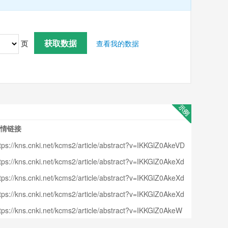
获取数据
页
查看我的数据
情链接
tps://kns.cnki.net/kcms2/article/abstract?v=IKKGlZ0AkeVD
9Fzo7Pm_NaUibxCl3gx5jNS8NwMYQJ6MrxQ_1QBcOhz
tps://kns.cnki.net/kcms2/article/abstract?v=IKKGlZ0AkeXd
qLYo8L0_J4RcBws0QLT6UFfw2S_4MXqHoG5BvWcK428
amtGohjvccMfiZ2rdbCGNrT1gQNQoFF2qJ4YoFgv5bAJPo
3zQNLthw52JTX18MxJNHQdPrArWNlpPyODMVz7L9PCi
tps://kns.cnki.net/kcms2/article/abstract?v=IKKGlZ0AkeXd
fPr8co1D3tBjnl4wu85fC3YwdBe99KYykk9PvqyJ8L2W24S
SnT8vp2aIWlGMPTbvXkLoyZ1dEFobka9mcv5Fo3biMTm
amtGohjvccMfiZ2rdbChghWOkYgZ0IrbRjQysP9Op2aGLU
V24ayw2AcZW_DYQoKcvZZq_jQH1ykYPSo5zxvmuuMvD
tps://kns.cnki.net/kcms2/article/abstract?v=IKKGlZ0AkeXd
KF&uniplatform=NZKPT&language=CHS
pixmpq5pjJFcZC-JskVabb8R7dh_WuZBKA1S3aZ6UB5By
IexTnNI55q3x9BHKhAxuSxuoOGQCLe1EYPasu3A8&unipl
amtGohjvccMfiZ2rdbCjlM99ibesHfeFTOtZ8yEEeDU6dmUY
s88ujC3LVFWcBXYWPoiKccBszfQhpRjMdeedPTz1WO_o
tps://kns.cnki.net/kcms2/article/abstract?v=IKKGlZ0AkeW
tform=NZKPT&language=CHS
I8hRGNpHNTemBZCHgccmYW8tpyCfh82AZ9BDoRlJmxF
ItWb79AyznmicMxZiQffJbuR3NWn-1Q==&uniplatform=NZ
Kiww-cRIxYsTZVmCZrGU97FfJBm0dC6zUQEBbB98N2K
_xut5lzIj6NzyjegVXIfVqms61zpbjeSLrmU9gtzivnTiaraUsLe