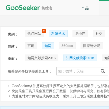
产品
热门网站
科研学术
房地产
社交
类别：
论坛贴吧
招聘
拍卖
音乐
百度
知网
360doc
国家统计局
网站：
知网文献搜索2016
知网文献搜索2015
知
页面：
知网文献搜索2010
知网文献详情
知网文献
用关键词寻找快捷采集工具：
知网文献搜索2005
知网文献搜索2004
知
1. GooSeeker软件是高校师生撰写论文的大数据处理助手，也
知网文献搜索2018
知网文献搜索2019
知
2. 快捷采集工具只采集互联网公开数据，仅供学习与研究。如有异议，请发
3. 为避免对对方网站造成负载压力，采集工具已限定采集速度并
知网文献搜索2002
知网文献搜索2022
知