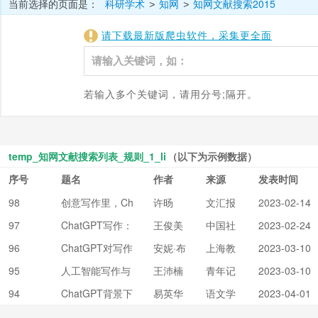
当前选择的页面是：
科研学术
知网
知网文献搜索2015
>
>
请下载最新版爬虫软件，采集更全面
若输入多个关键词，请用分号;隔开。
temp_知网文献搜索列表_规则_1_li
（以下为示例数据）
序号
题名
作者
来源
发表时间
98
创意写作里，Ch
许旸
文汇报
2023-02-14
atGPT“抢”不走
97
ChatGPT写作：
王俊美
中国社
2023-02-24
的是什么
出版界怎么看
会科学
96
ChatGPT对写作
安妮·布
上海教
2023-03-10
报
教学意味着什么?
鲁德;赵
育
95
人工智能写作与
王沛楠
青年记
2023-03-10
佩瑶
算法素养教育的
者
94
ChatGPT背景下
易英华
语文学
2023-04-01
兴起——以Chat
写作教学之可为
习
GPT为例