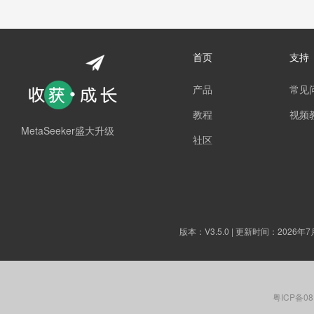
首页
支持
产品
常见
教程
视频
MetaSeeker盛大升级
社区
版本：
V3.5.0
| 更新时间：2026年7
粤ICP备08