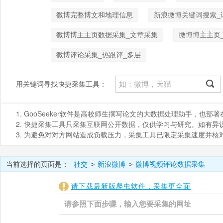
微博完整博文和地理信息
新浪微博关键词搜索_
微博博主主页数据采集_文章采集
微博博主主页
微博评论采集_热跟评_多层
用关键词寻找快捷采集工具：
1. GooSeeker软件是高校师生撰写论文的大数据处理助手，也
2. 快捷采集工具只采集互联网公开数据，仅供学习与研究。如有异议，请发
3. 为避免对对方网站造成负载压力，采集工具已限定采集速度并
当前选择的页面是：
社交
新浪微博
微博视频评论数据采集
>
>
请下载最新版爬虫软件，采集更全面