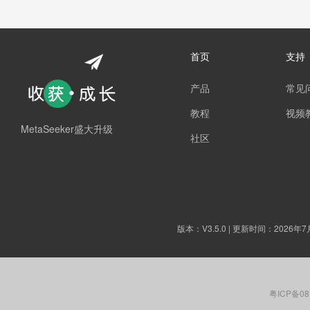
首页
支持
产品
常见
教程
视频
MetaSeeker盛大升级
社区
版本：
V3.5.0
| 更新时间：2026年7
粤ICP备08