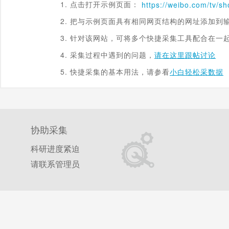
1. 点击打开示例页面：
https://
weibo.com
/tv/s
2. 把与示例页面具有相同网页结构的网址添加到
3. 针对该网站，可将多个快捷采集工具配合在一
4. 采集过程中遇到的问题，
请在这里跟帖讨论
5. 快捷采集的基本用法，请参看
小白轻松采数据
协助采集
科研进度紧迫
请联系管理员