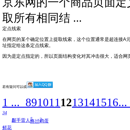
京东网的一个商品页面定
取所有相同结 ...
定点线索
在网页的某个确定位置上提取线索，这个位置通常是超连接A元
址指定给这条定点线索。
因为是定点指定的，所以页面结构变化对其冲击很大，适合网
若有疑问可以
或
1 ...
8
9
10
11
12
13
14
15
16
...
34
5
3
1
握手
雷人
鸡蛋
路过
鲜花