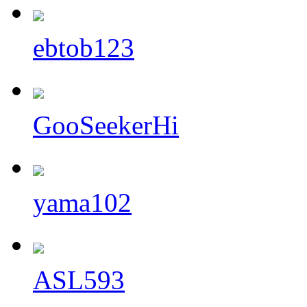
ebtob123
GooSeekerHi
yama102
ASL593