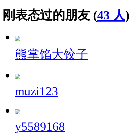
刚表态过的朋友 (
43 人
)
熊掌馅大饺子
muzi123
y5589168