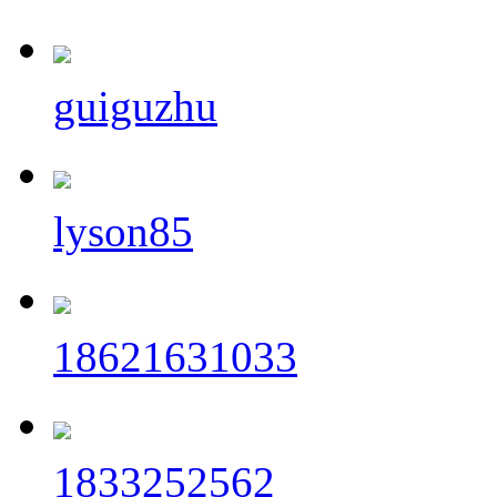
guiguzhu
lyson85
18621631033
1833252562