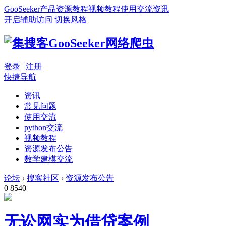
GooSeeker
产品
资源
教程
视频教程
使用交流
资讯
开启辅助访问
切换风格
登录
|
注册
快捷导航
资讯
常见问题
使用交流
python交流
视频教程
资源发布公告
数学建模交流
论坛
›
搜客社区
›
资源发布公告
0
8540
无讼网实为借贷案例