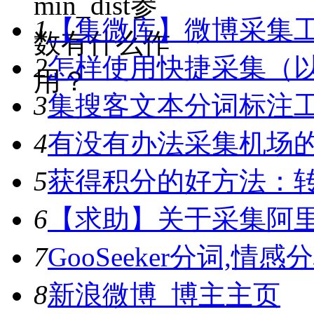
min_dist参
1
【集微库】微博采集
数有什么作
2
怎样使用快捷采集（
用？
3
集搜客文本分词标注工具
4
有没有办法采集机场
5
获得积分的好方法：转
6
【求助】关于采集阿
7
GooSeeker分词,
8
新浪微博_博主主页