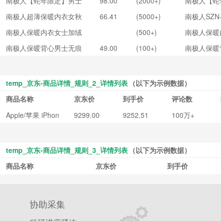
南极人【蛇年限定】男士
98.00
(2000+)
南极人【蛇
秋冬季薄款打底棉毛衫 深
士保暖内衣
保暖内衣本命年男大红结
定】男士保
麻灰+黑色(德绒2套装) 2X
冬季薄款打
南极人超薄保暖内衣女秋
66.41
(5000+)
南极人SZN
婚礼物女士秋衣秋裤套装
本命年男大
L（推荐 180/130-160斤）
衫 深麻灰+
衣秋裤套装隐形热能肌底
21
男款6件套礼盒-性价比高 X
礼物女士秋
南极人保暖内衣女士加绒
(500+)
南极人保暖
绒2套装) 2
美肤衣打底衫冬黑
L-建议120-150斤
套装 男款
发热修身打底衫圆领无痕
荐 180/130
南极人保暖背心男士无痕
49.00
(100+)
南极人保暖
盒-性价比高 
秋衣裤套装秋冬绿色L
斤）
秋冬季羽绒蚕丝无袖打底
士无痕秋冬
议120-150
衫加绒保暖上衣 【防静电
蚕丝无袖打
+抗菌】黑色 XL
绒保暖上衣
temp_京东-商品详情_规则_2_详情列表
（以下为示例数据）
电+抗菌】黑
商品名称
京东价
到手价
评论数
Apple/苹果 iPhon
9299.00
9252.51
100万+
e 16 Pro Max（A
3297）256GB 原
色钛金属 支持移
temp_京东-商品详情_规则_3_详情列表
（以下为示例数据）
动联通电信5G 双
商品名称
京东价
到手价
卡双待手机 收藏
协助采集