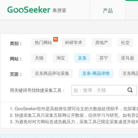
产品
热门网站
科研学术
房地产
社交
类别：
论坛贴吧
招聘
拍卖
音乐
天猫
淘宝
京东
苏宁
亚马逊
网站：
阿里巴巴1688
Shopee
咸鱼
京东商品评论采集
京东-商品详情
京东商
页面：
海外京东_商品评论
京东商品详细图片下载
用关键词寻找快捷采集工具：
京东商品评论采集_差评
京东商品评论采集_好
1. GooSeeker软件是高校师生撰写论文的大数据处理助手，也
2. 快捷采集工具只采集互联网公开数据，仅供学习与研究。如有异议，请发
3. 为避免对对方网站造成负载压力，采集工具已限定采集速度并