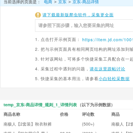
当前选择的页面是：
电商
京东
京东-商品详情
>
>
请下载最新版爬虫软件，采集更全面
1. 点击打开示例页面：
https://item.
jd.com
/100
2. 把与示例页面具有相同网页结构的网址添加到
3. 针对该网站，可将多个快捷采集工具配合在一
4. 采集过程中遇到的问题，
请在这里跟帖讨论
5. 快捷采集的基本用法，请参看
小白轻松采数据
temp_京东-商品详情_规则_1_详情列表
（以下为示例数据）
商品名称
价格
评论数
商品
南极人【2套装】秋衣秋裤
(500+)
南极人【2
男德绒男士保暖内衣套装
秋衣秋裤男