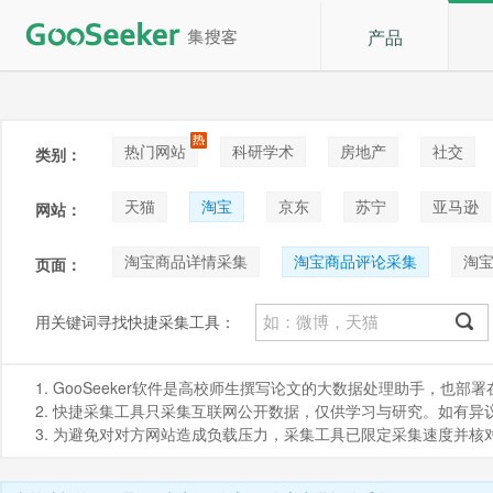
产品
热门网站
科研学术
房地产
社交
类别：
论坛贴吧
招聘
拍卖
音乐
天猫
淘宝
京东
苏宁
亚马逊
网站：
阿里巴巴1688
Shopee
咸鱼
淘宝商品详情采集
淘宝商品评论采集
淘
页面：
淘宝商品评论_按时间排序采集
淘宝评论好评采
用关键词寻找快捷采集工具：
1. GooSeeker软件是高校师生撰写论文的大数据处理助手，也
2. 快捷采集工具只采集互联网公开数据，仅供学习与研究。如有异议，请发
3. 为避免对对方网站造成负载压力，采集工具已限定采集速度并