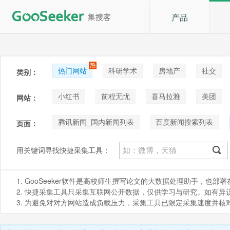
产品
热门网站
科研学术
房地产
社交
类别：
论坛贴吧
招聘
拍卖
音乐
小红书
前程无忧
喜马拉雅
美团
网站：
新浪微博_cn端
天猫
B站(bilibili)
淘
腾讯新闻_国内新闻列表
百度新闻搜索列表
页面：
今日头条列表(滚屏30次)
百度推广搜索关键词抓
用关键词寻找快捷采集工具：
1. GooSeeker软件是高校师生撰写论文的大数据处理助手，也
2. 快捷采集工具只采集互联网公开数据，仅供学习与研究。如有异议，请发
3. 为避免对对方网站造成负载压力，采集工具已限定采集速度并