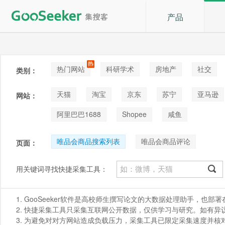
产品
热门网站
科研学术
房地产
社交
类别：
论坛贴吧
招聘
拍卖
音乐
天猫
淘宝
京东
苏宁
亚马逊
网站：
阿里巴巴1688
Shopee
咸鱼
唯品会商品搜索列表
唯品会商品评论
页面：
用关键词寻找快捷采集工具：
1. GooSeeker软件是高校师生撰写论文的大数据处理助手，也
2. 快捷采集工具只采集互联网公开数据，仅供学习与研究。如有异议，请发
3. 为避免对对方网站造成负载压力，采集工具已限定采集速度并