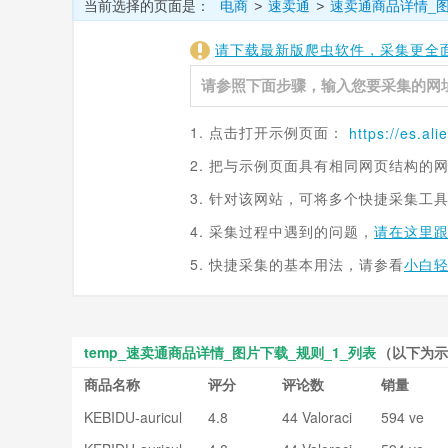
当前选择的页面是：
电商
速卖通
速卖通商品详情_
>
>
请下载最新版爬虫软件，采集更全
1. 点击打开示例页面：
https://es.
ali
2. 把与示例页面具有相同网页结构的
3. 针对该网站，可将多个快捷采集工
4. 采集过程中遇到的问题，
请在这里
5. 快捷采集的基本用法，请参看
小白
temp_速卖通商品详情_图片下载_规则_1_列表
（以下为示
商品名称
评分
评论数
销量
KEBIDU-auricul
4.8
44 Valoraci
594 ve
ares, inalámbri
ones
ndidos