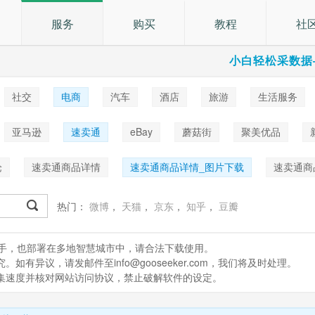
服务
购买
教程
社
小白轻松采数据
社交
电商
汽车
酒店
旅游
生活服务
乐
亚马逊
速卖通
eBay
蘑菇街
聚美优品
论
速卖通商品详情
速卖通商品详情_图片下载
速卖通商
热门：
微博
，
天猫
，
京东
，
知乎
，
豆瓣
处理助手，也部署在多地智慧城市中，请合法下载使用。
有异议，请发邮件至info@gooseeker.com，我们将及时处理。
采集速度并核对网站访问协议，禁止破解软件的设定。