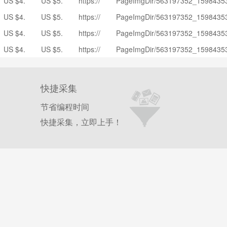
US $4.
US $5.
https://
PageImgDir/563197352_1598435
cdn.co
mbricos-por-Bluetooth-V5-0-Mini-a
29
96
ae01.ali
07910/4_KEBIDU-auriculares-inal-
m/kf/H7
uriculares-manos-libres-con-micr-f
US $4.
US $5.
https://
PageImgDir/563197352_1598435
cdn.co
mbricos-por-Bluetooth-V5-0-Mini-a
f49acb
no-y.jpg
29
96
ae01.ali
07910/3_KEBIDU-auriculares-inal-
m/kf/H4
uriculares-manos-libres-con-micr-f
US $4.
US $5.
https://
PageImgDir/563197352_1598435
e90b14
cdn.co
mbricos-por-Bluetooth-V5-0-Mini-a
40ba76
no-y.jpg
29
96
ae01.ali
07910/2_KEBIDU-auriculares-inal-
065bfff
m/kf/H0
uriculares-manos-libres-con-micr-f
US $4.
US $5.
https://
PageImgDir/563197352_1598435
689e34
cdn.co
mbricos-por-Bluetooth-V5-0-Mini-a
4ec7fb
5a672b
no-y.jpg
29
96
ae01.ali
07910/1_KEBIDU-auriculares-inal-
3a0890
m/kf/H4
uriculares-manos-libres-con-micr-f
7fed83
675dd4
cdn.co
mbricos-por-Bluetooth-V5-0-Mini-a
c9cb64
e7a738
no-y.jpg
J/KEBI
af99c8
m/kf/H0
uriculares-manos-libres-con-micr-f
059999
96fe94
DU-auri
快捷采集
2496c8
b695a5
no-y.jpg
5V/KEB
977b34
culares
2a2052
317714
IDU-aur
da7edf
节省编程时间
-inal-m
3R/KEB
6e18a6
iculares
6e803a
bricos-
IDU-aur
752aee
快捷采集，立即上手！
-inal-m
4C/KEB
por-Blu
iculares
c21de2
bricos-
IDU-aur
etooth-
-inal-m
5n/KEB
por-Blu
iculares
V5-0-Mi
bricos-
IDU-aur
etooth-
-inal-m
ni-auric
por-Blu
iculares
V5-0-Mi
bricos-
ulares-
etooth-
-inal-m
ni-auric
por-Blu
manos-
V5-0-Mi
bricos-
ulares-
etooth-
libres-c
ni-auric
por-Blu
manos-
V5-0-Mi
on-micr
ulares-
etooth-
libres-c
ni-auric
-fono-y.
manos-
V5-0-Mi
on-micr
ulares-
jpg
libres-c
ni-auric
-fono-y.
manos-