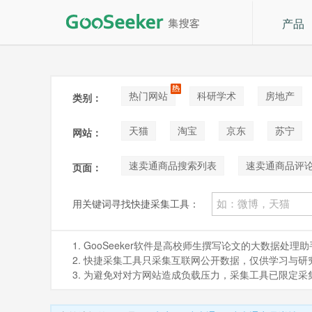
产品
热门网站
科研学术
房地产
类别：
论坛贴吧
招聘
拍卖
音
天猫
淘宝
京东
苏宁
网站：
阿里巴巴1688
Shopee
咸鱼
速卖通商品搜索列表
速卖通商品评
页面：
用关键词寻找快捷采集工具：
1. GooSeeker软件是高校师生撰写论文的大数据
2. 快捷采集工具只采集互联网公开数据，仅供学习与研究。如
3. 为避免对对方网站造成负载压力，采集工具已限定