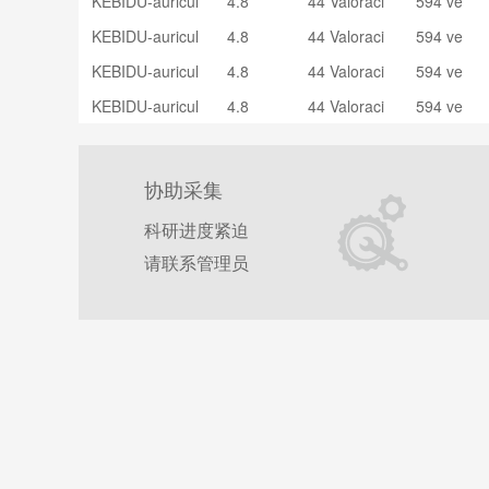
KEBIDU-auricul
4.8
44 Valoraci
594 ve
cos por Bluetoo
ares, inalámbri
ones
ndidos
th V5.0, Mini au
KEBIDU-auricul
4.8
44 Valoraci
594 ve
cos por Bluetoo
riculares mano
ares, inalámbri
ones
ndidos
th V5.0, Mini au
KEBIDU-auricul
4.8
44 Valoraci
594 ve
s libres con mic
cos por Bluetoo
riculares mano
ares, inalámbri
ones
ndidos
rófono y sonido
th V5.0, Mini au
KEBIDU-auricul
4.8
44 Valoraci
594 ve
s libres con mic
cos por Bluetoo
de 24 horas pa
riculares mano
ares, inalámbri
ones
ndidos
rófono y sonido
th V5.0, Mini au
ra teléfono móv
s libres con mic
cos por Bluetoo
de 24 horas pa
riculares mano
il
rófono y sonido
th V5.0, Mini au
ra teléfono móv
s libres con mic
协助采集
de 24 horas pa
riculares mano
il
rófono y sonido
ra teléfono móv
s libres con mic
de 24 horas pa
科研进度紧迫
il
rófono y sonido
ra teléfono móv
de 24 horas pa
请联系管理员
il
ra teléfono móv
il