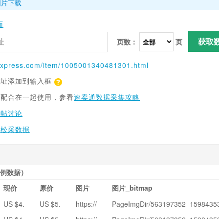
图片下载
面
获取
页数：
页
express.com
/item/1005001340481301.html
网址添加到输入框
具配合在一起使用，参看
速卖通数据采集攻略
跟帖讨论
轻松采数据
例数据）
现价
原价
图片
图片_bitmap
US $4.
US $5.
https://
PageImgDir/563197352_1598435
29
96
ae01.ali
07910/5_KEBIDU-auriculares-inal-