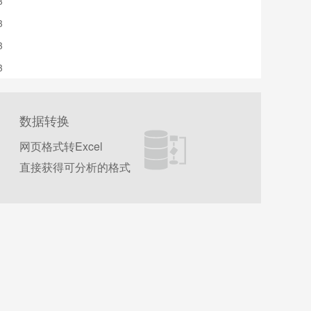
3
o
3
o
3
o
3
o
o
数据转换
网页格式转Excel
直接获得可分析的格式