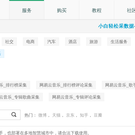
服务
购买
教程
社
小白轻松采数据
社交
电商
汽车
酒店
旅游
生活服务
乐
乐_排行榜采集
网易云音乐_排行榜评论采集
网易云音乐_歌
云音乐_专辑歌曲采集
网易云音乐_专辑评论采集
热门：
微博
，
天猫
，
京东
，
知乎
，
豆瓣
处理助手，也部署在多地智慧城市中，请合法下载使用。