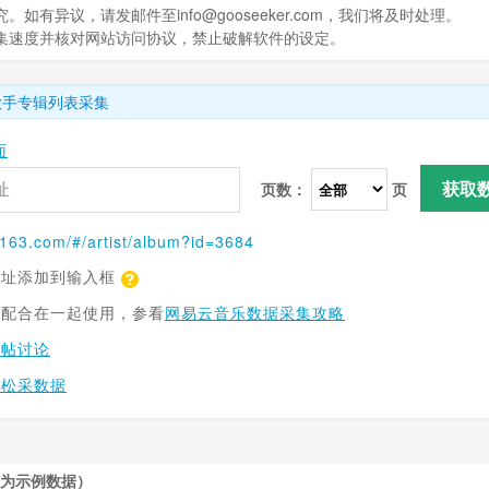
有异议，请发邮件至info@gooseeker.com，我们将及时处理。
采集速度并核对网站访问协议，禁止破解软件的设定。
歌手专辑列表采集
面
获取
页数：
页
.163.com
/#/artist/album?id=3684
网址添加到输入框
具配合在一起使用，参看
网易云音乐数据采集攻略
跟帖讨论
轻松采数据
为示例数据）