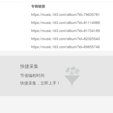
专辑链接
https://music.163.com/album?id=79630781
https://music.163.com/album?id=81114988
https://music.163.com/album?id=81704189
https://music.163.com/album?id=82325540
https://music.163.com/album?id=89855746
快捷采集
节省编程时间
快捷采集，立即上手！