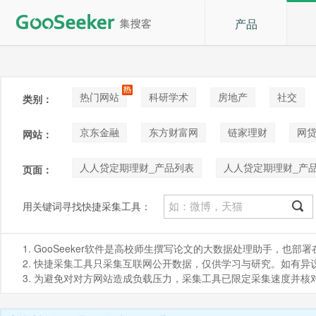
产品
热门网站
科研学术
房地产
社交
类别：
论坛贴吧
招聘
拍卖
音乐
京东金融
东方财富网
链家理财
网
网站：
人人贷定期理财_产品列表
人人贷定期理财_产
页面：
用关键词寻找快捷采集工具：
1. GooSeeker软件是高校师生撰写论文的大数据处理助手，也
2. 快捷采集工具只采集互联网公开数据，仅供学习与研究。如有异议，请发
3. 为避免对对方网站造成负载压力，采集工具已限定采集速度并