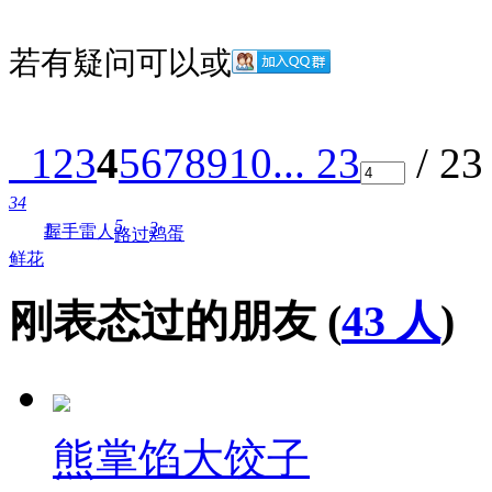
若有疑问可以
或
1
2
3
4
5
6
7
8
9
10
... 23
/ 2
34
5
3
1
握手
雷人
鸡蛋
路过
鲜花
刚表态过的朋友 (
43 人
)
熊掌馅大饺子