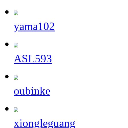
yama102
ASL593
oubinke
xiongleguang