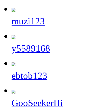
muzi123
y5589168
ebtob123
GooSeekerHi