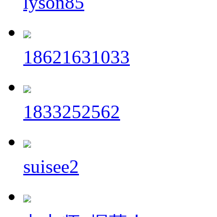
lyson85
18621631033
1833252562
suisee2