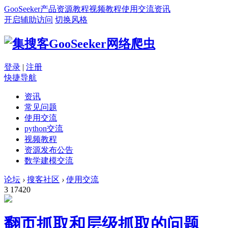
GooSeeker
产品
资源
教程
视频教程
使用交流
资讯
开启辅助访问
切换风格
登录
|
注册
快捷导航
资讯
常见问题
使用交流
python交流
视频教程
资源发布公告
数学建模交流
论坛
›
搜客社区
›
使用交流
3
17420
翻页抓取和层级抓取的问题