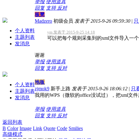
举报
使用道具
回复
支持
反对
板凳
Madzero
初级会员
发表于 2015-9-26 09:59:30
|
只
个人资料
ym 发表于 2015-9-25 14:18
主题列表
可以把每个规则采集到的xml文件导入一个exc
发消息
谢谢
举报
使用道具
回复
支持
反对
地板
个人资料
zjmok9
新手上路
发表于 2015-9-26 18:06:12
|
只
主题列表
我用的WPS（微软的office没试过），把xml
发消息
举报
使用道具
回复
支持
反对
返回列表
B
Color
Image
Link
Quote
Code
Smilies
高级模式