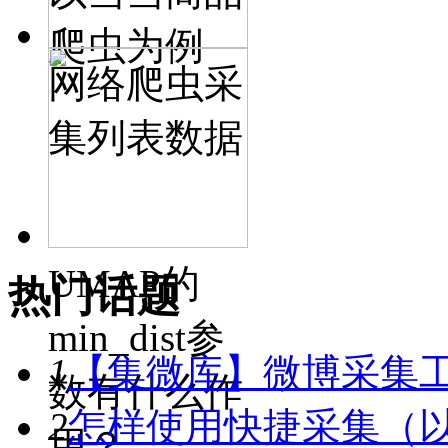
爬虫为例
网络爬虫采
集列表数据
UMAP的
热门话题
min_dist参
1
【集微库】微博采集
数有什么作
2
怎样使用快捷采集（
用？