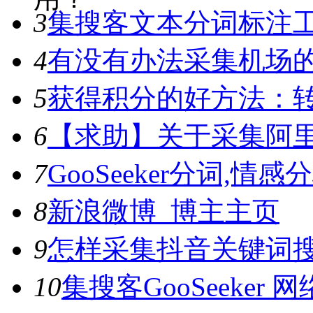
3
集搜客文本分词标注工具
4
有没有办法采集机场
5
获得积分的好方法：转
6
【求助】关于采集阿
7
GooSeeker分词,
8
新浪微博_博主主页
9
怎样采集抖音关键词
10
集搜客GooSeeke