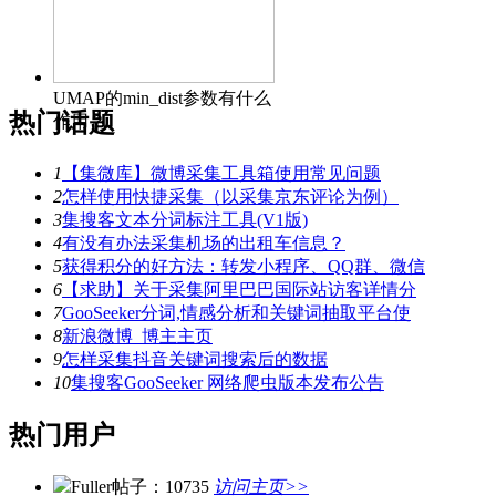
UMAP的min_dist参数有什么
热门话题
作用？
1
【集微库】微博采集工具箱使用常见问题
2
怎样使用快捷采集（以采集京东评论为例）
3
集搜客文本分词标注工具(V1版)
4
有没有办法采集机场的出租车信息？
5
获得积分的好方法：转发小程序、QQ群、微信
6
【求助】关于采集阿里巴巴国际站访客详情分
7
GooSeeker分词,情感分析和关键词抽取平台使
8
新浪微博_博主主页
9
怎样采集抖音关键词搜索后的数据
10
集搜客GooSeeker 网络爬虫版本发布公告
热门用户
Fuller
帖子：10735
访问主页>>