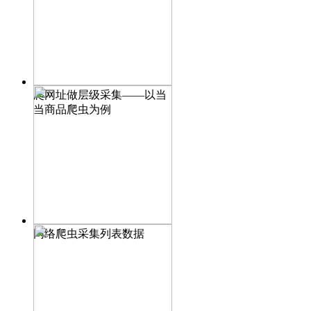
爬网址做层级采集——以当
当商品爬虫为例
网络爬虫采集列表数据