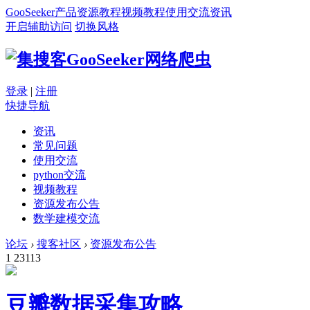
GooSeeker
产品
资源
教程
视频教程
使用交流
资讯
开启辅助访问
切换风格
登录
|
注册
快捷导航
资讯
常见问题
使用交流
python交流
视频教程
资源发布公告
数学建模交流
论坛
›
搜客社区
›
资源发布公告
1
23113
豆瓣数据采集攻略