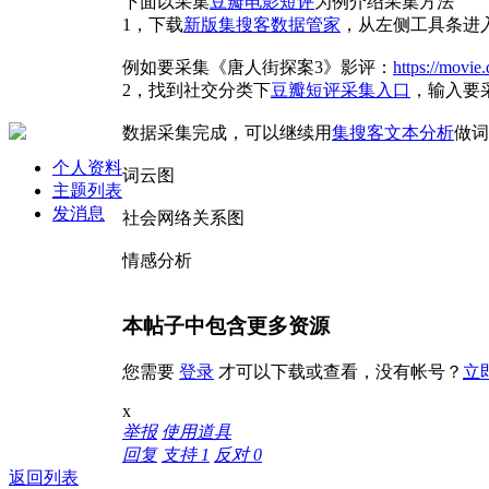
下面以采集
豆瓣电影短评
为例介绍采集方法
1，下载
新版集搜客数据管家
，从左侧工具条进
例如要采集《唐人街探案3》影评：
https://movi
2，找到社交分类下
豆瓣短评采集入口
，输入要
数据采集完成，可以继续用
集搜客文本分析
做词
个人资料
词云图
主题列表
发消息
社会网络关系图
情感分析
本帖子中包含更多资源
您需要
登录
才可以下载或查看，没有帐号？
立
x
举报
使用道具
回复
支持
1
反对
0
返回列表