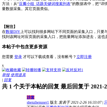
方法：从“
豆瓣小组_话题关键词搜索列表
”的数据表中，把“详
量数据采集。其它页面类似。
【附注】
在
数据DIY
上可以找到很多网站下不同页面的采集入口，只要与
找到该网址对应页面的采集入口，把批量网址添加进去，这也是
本帖子中包含更多资源
您需要
登录
才可以下载或查看，没有帐号？
立即注册
x
收藏
转播
支持
反对
1
举报
使用道具
|
回复
共 1 个关于本帖的回复 最后回复于 2021-2-26
沙发
shenzhenuser1
版主
发表于 2021-2-26 16:33:07
|