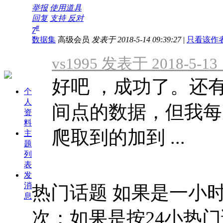
举报
使用道具
回复
支持
反对
#
7
数据集
高级会员
发表于 2018-5-14 09:39:27
|
只看该作
vs1995 发表于 2018-5-13 
好吧 ，成功了。还
个
人
间点的数据，但我每
资
料
爬取到的加到 ...
主
题
列
表
发
消
热门话题 如果是一小
息
次；如果是按24小热