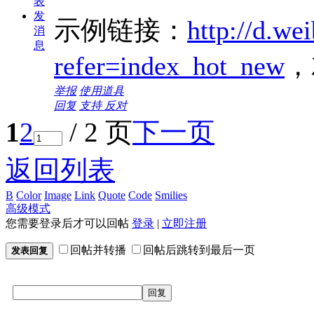
表
发
示例链接：
http://d.w
消
息
refer=index_hot_new
，
举报
使用道具
回复
支持
反对
1
2
/ 2 页
下一页
返回列表
B
Color
Image
Link
Quote
Code
Smilies
高级模式
您需要登录后才可以回帖
登录
|
立即注册
回帖并转播
回帖后跳转到最后一页
发表回复
回复