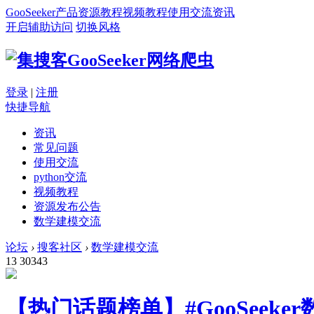
GooSeeker
产品
资源
教程
视频教程
使用交流
资讯
开启辅助访问
切换风格
登录
|
注册
快捷导航
资讯
常见问题
使用交流
python交流
视频教程
资源发布公告
数学建模交流
论坛
›
搜客社区
›
数学建模交流
13
30343
【热门话题榜单】#GooSeeker