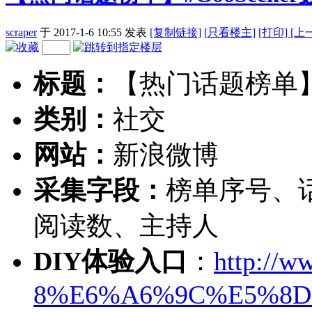
scraper
于 2017-1-6 10:55
发表
[复制链接]
[
只看楼主]
[打印]
[上
标题：
【热门话题榜单】#G
类别：
社交
网站：
新浪微博
采集字段：
榜单序号、
阅读数、主持人
DIY体验入口
：
http://w
8%E6%A6%9C%E5%8D