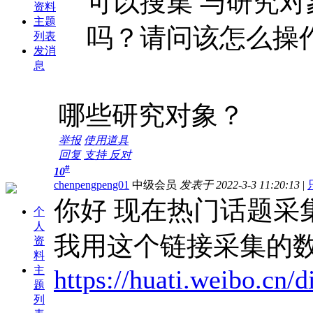
可以搜集 与研究对
资料
主题
吗？请问该怎么操
列表
发消
息
哪些研究对象？
举报
使用道具
回复
支持
反对
#
10
chenpengpeng01
中级会员
发表于 2022-3-3 11:20:13
|
你好 现在热门话题采
个
人
我用这个链接采集的数
资
料
主
https://huati.weibo.cn/
题
列