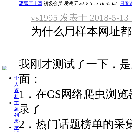
离离原上草
初级会员
发表于 2018-5-13 16:35:02
|
只看
vs1995 发表于 2018-5-13 
为什么用样本网址都
我刚才测试了一下，是
面：
个
人
资
1，在GS网络爬虫浏
料
主
录了
题
列
2，热门话题榜单的采
表
发