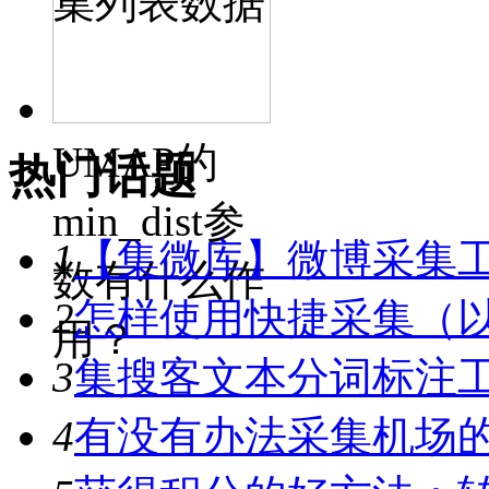
集列表数据
UMAP的
热门话题
min_dist参
1
【集微库】微博采集
数有什么作
2
怎样使用快捷采集（
用？
3
集搜客文本分词标注工具
4
有没有办法采集机场