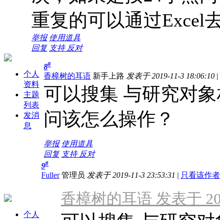
重复的可以通过Excel
举报
使用道具
回复
支持
反对
#
8
个人
香樟树的耳语
新手上路
发表于 2019-11-3 18:06:10
|
资料
可以搜集 与研究对象
主题
列表
问该怎么操作？
发消
息
举报
使用道具
回复
支持
反对
#
9
Fuller
管理员
发表于 2019-11-3 23:53:31
|
只看该作者
香樟树的耳语 发表于 2019-
个人