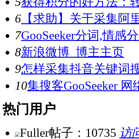
5
获得积分的好方法：转
6
【求助】关于采集阿
7
GooSeeker分词,
8
新浪微博_博主主页
9
怎样采集抖音关键词
10
集搜客GooSeeke
热门用户
Fuller
帖子：10735
访