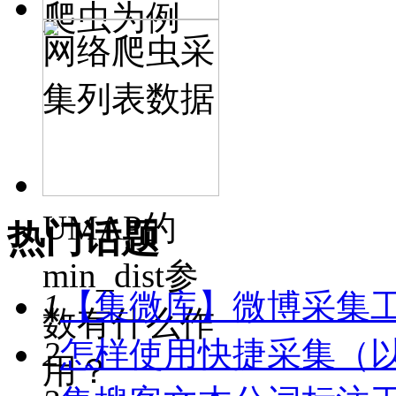
爬虫为例
网络爬虫采
集列表数据
UMAP的
热门话题
min_dist参
1
【集微库】微博采集
数有什么作
2
怎样使用快捷采集（
用？