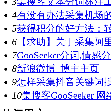
3
集搜客文本分词标注工具
4
有没有办法采集机场
5
获得积分的好方法：转
6
【求助】关于采集阿
7
GooSeeker分词,
8
新浪微博_博主主页
9
怎样采集抖音关键词
10
集搜客GooSeeke