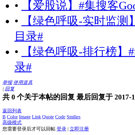
•
【爱股说】#集搜客Goo
•
【绿色呼吸-实时监测】#
目录#
•
【绿色呼吸-排行榜】#集
录#
举报
使用道具
|
回复
共 0 个关于本帖的回复 最后回复于 2017-1-17
返回列表
B
Color
Image
Link
Quote
Code
Smilies
高级模式
您需要登录后才可以回帖
登录
|
立即注册