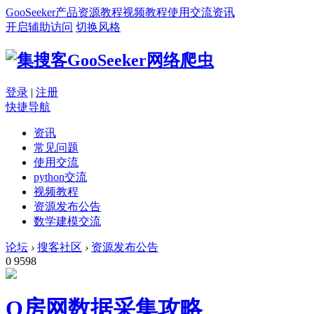
GooSeeker
产品
资源
教程
视频教程
使用交流
资讯
开启辅助访问
切换风格
登录
|
注册
快捷导航
资讯
常见问题
使用交流
python交流
视频教程
资源发布公告
数学建模交流
论坛
›
搜客社区
›
资源发布公告
0
9598
Q房网数据采集攻略