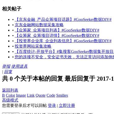
相关帖子
•
【京东金融_产品众筹项目话题】#GooSeeker数据DIY#
•
京东金融网站数据采集攻略
•
【众筹家_众筹项目列表】#GooSeeker数据DIY#
•
【众筹家_众筹项目详情】#GooSeeker数据DIY#
•
【投资界企业库_企业列表信息】#GooSeeker数据DIY#
•
投资界网站采集攻略
•
【百度统计-开放平台】#集搜客GooSeeker数据集开放目
•
您的连接不安全，安全证书无效，无法正常访问添加例
举报
使用道具
|
回复
共 0 个关于本帖的回复 最后回复于 2017-1-23
返回列表
B
Color
Image
Link
Quote
Code
Smilies
高级模式
您需要登录后才可以回帖
登录
|
立即注册