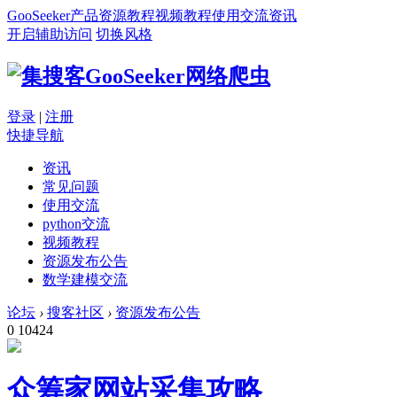
GooSeeker
产品
资源
教程
视频教程
使用交流
资讯
开启辅助访问
切换风格
登录
|
注册
快捷导航
资讯
常见问题
使用交流
python交流
视频教程
资源发布公告
数学建模交流
论坛
›
搜客社区
›
资源发布公告
0
10424
众筹家网站采集攻略