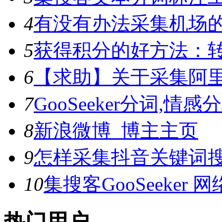
4
有没有办法采集机场
5
获得积分的好方法：转
6
【求助】关于采集阿
7
GooSeeker分词,
8
新浪微博_博主主页
9
怎样采集抖音关键词
10
集搜客GooSeeke
热门用户