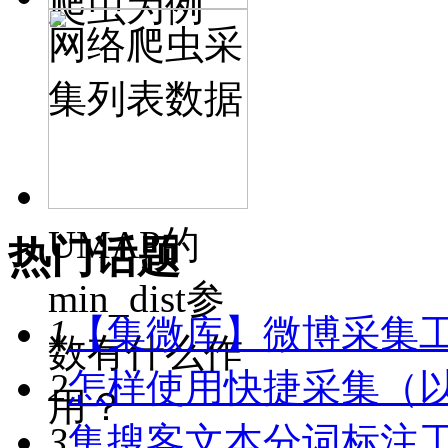
爬虫为例
网络爬虫采
集列表数据
UMAP的
热门话题
min_dist参
1
【集微库】微博采集
数有什么作
2
怎样使用快捷采集（
用？
3
集搜客文本分词标注工具