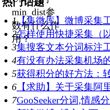
热门话题
min_dist参
1
【集微库】微博采集
数有什么作
2
怎样使用快捷采集（
用？
3
集搜客文本分词标注工具
4
有没有办法采集机场
5
获得积分的好方法：转
6
【求助】关于采集阿
7
GooSeeker分词,