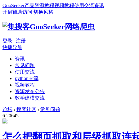
GooSeeker
产品
资源
教程
视频教程
使用交流
资讯
开启辅助访问
切换风格
登录
|
注册
快捷导航
资讯
常见问题
使用交流
python交流
视频教程
资源发布公告
数学建模交流
论坛
›
搜客社区
›
常见问题
6
20645
怎么把翻页抓取和层级抓取连