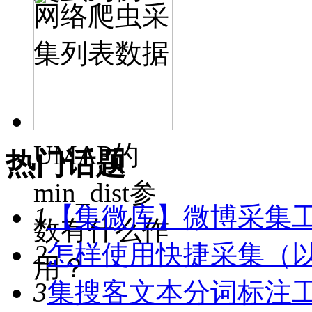
网络爬虫采
集列表数据
UMAP的
热门话题
min_dist参
1
【集微库】微博采集
数有什么作
2
怎样使用快捷采集（
用？
3
集搜客文本分词标注工具