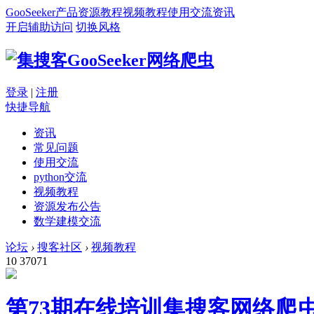
GooSeeker
产品
资源
教程
视频教程
使用交流
资讯
开启辅助访问
切换风格
登录
|
注册
快捷导航
资讯
常见问题
使用交流
python交流
视频教程
资源发布公告
数学建模交流
论坛
›
搜客社区
›
视频教程
10
37071
第73期在线培训集搜客网络爬