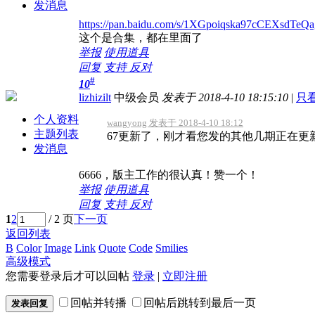
发消息
https://pan.baidu.com/s/1XGpoiqska97cCEXsdTeQa
这个是合集，都在里面了
举报
使用道具
回复
支持
反对
#
10
lizhizilt
中级会员
发表于 2018-4-10 18:15:10
|
只
个人资料
wangyong 发表于 2018-4-10 18:12
主题列表
67更新了，刚才看您发的其他几期正在更
发消息
6666，版主工作的很认真！赞一个！
举报
使用道具
回复
支持
反对
1
2
/ 2 页
下一页
返回列表
B
Color
Image
Link
Quote
Code
Smilies
高级模式
您需要登录后才可以回帖
登录
|
立即注册
回帖并转播
回帖后跳转到最后一页
发表回复