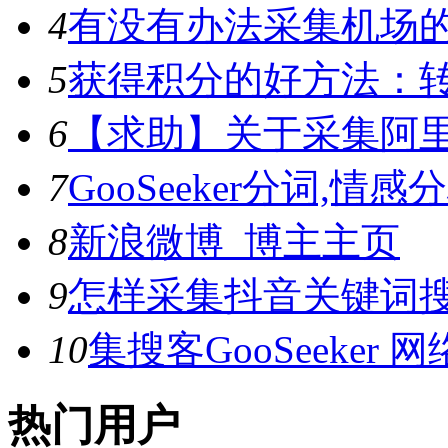
4
有没有办法采集机场
5
获得积分的好方法：转
6
【求助】关于采集阿
7
GooSeeker分词,
8
新浪微博_博主主页
9
怎样采集抖音关键词
10
集搜客GooSeeke
热门用户