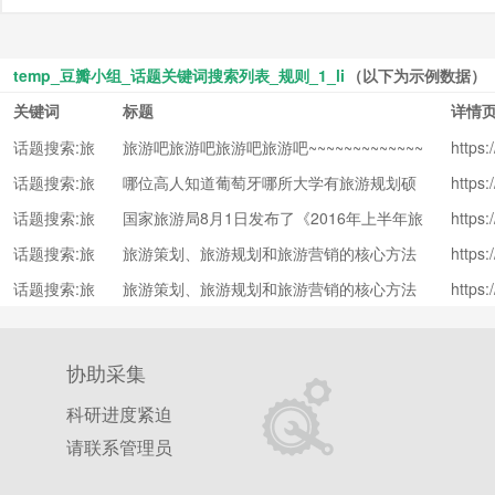
temp_豆瓣小组_话题关键词搜索列表_规则_1_li
（以下为示例数据）
关键词
标题
详情
话题搜索:旅
旅游吧旅游吧旅游吧旅游吧~~~~~~~~~~~~~
https
80119
游
~~~~~·
话题搜索:旅
哪位高人知道葡萄牙哪所大学有旅游规划硕
https
88965
游
士专业，...
话题搜索:旅
国家旅游局8月1日发布了《2016年上半年旅
https
05808
游
游统计数...
话题搜索:旅
旅游策划、旅游规划和旅游营销的核心方法
https
24403
游
——十几...
话题搜索:旅
旅游策划、旅游规划和旅游营销的核心方法
https
24403
游
——十几...
协助采集
科研进度紧迫
请联系管理员