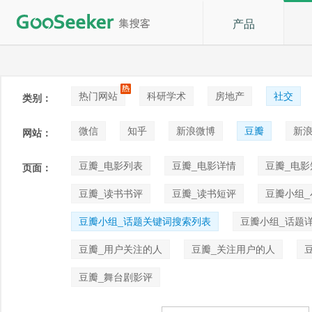
产品
热门网站
科研学术
房地产
社交
类别：
论坛贴吧
招聘
拍卖
音乐
微信
知乎
新浪微博
豆瓣
新浪
网站：
快手
喜马拉雅
小红书
豆瓣_电影列表
豆瓣_电影详情
豆瓣_电影
页面：
豆瓣_读书书评
豆瓣_读书短评
豆瓣小组
豆瓣小组_话题关键词搜索列表
豆瓣小组_话题
豆瓣_用户关注的人
豆瓣_关注用户的人
豆瓣_舞台剧影评