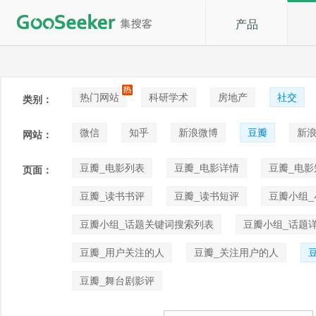
产品
热门网站
科研学术
房地产
社交
类别：
论坛贴吧
招聘
拍卖
音乐
微信
知乎
新浪微博
豆瓣
新浪
网站：
快手
喜马拉雅
小红书
豆瓣_电影列表
豆瓣_电影详情
豆瓣_电影
页面：
豆瓣_读书书评
豆瓣_读书短评
豆瓣小组
豆瓣小组_话题关键词搜索列表
豆瓣小组_话题
豆瓣_用户关注的人
豆瓣_关注用户的人
豆瓣_舞台剧影评