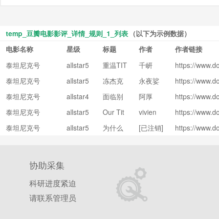
temp_豆瓣电影影评_详情_规则_1_列表
（以下为示例数据）
电影名称
星级
标题
作者
作者链接
泰坦尼克号
allstar5
重温TIT
千岍
https://www.d
0 main-
ban.com/peop
ANIC
泰坦尼克号
allstar5
冻杰克
永夜娑
https://www.d
title-rati
e/qianqian19
0 main-
ban.com/peop
和胖肉
罗
ng
33/
泰坦尼克号
allstar4
面临别
阿厚
https://www.d
title-rati
e/galugalu/
丝，别
0 main-
ban.com/peop
无选择
ng
来无恙
泰坦尼克号
allstar5
Our Tit
vivien
https://www.d
title-rati
e/tgdh/
的悲剧
0 main-
anic Lo
ban.com/peop
ng
命运，
泰坦尼克号
allstar5
为什么
[已注销]
https://www.d
title-rati
ve Affai
e/vivien_princ
0 main-
我们何
ban.com/peop
Rose
ng
r ~~~
ss/
title-rati
e/GayScript/
为？
在失去
ng
Jack 后
协助采集
还能在
后来的
科研进度紧迫
生活中
请联系管理员
过得那
么幸