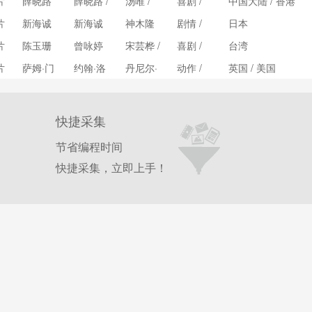
片
薛晓路
薛晓路 /
汤唯 /
喜剧 /
中国大陆 / 香港
德 / 迈
克 / 山
焦华静
吴秀波 /
爱情
克尔·H·
姆·克拉
片
新海诚
新海诚
神木隆
剧情 /
日本
惠英红 /
韦伯 /
弗林 /
之介 /
爱情 /
秦沛 /
片
陈玉珊
曾咏婷
宋芸桦 /
喜剧 /
台湾
乔乔·莫
珍妮·麦
上白石
动画
吴彦姝 /
王大陆 /
爱情
伊斯
克蒂尔 /
萌音 /
片
萨姆·门
约翰·洛
丹尼尔·
动作 /
英国 / 美国
颜卓灵 /
李玉玺 /
查尔斯·
长泽雅
德斯
根 / 尼
克雷格 /
惊悚 /
王志文 /
简廷芮 /
丹斯 /
美 / 市
尔·珀维
克里斯
冒险
陆毅 /
刘德华 /
布兰登·
原悦子 /
斯 / 罗
托弗·沃
祖峰 /
快捷采集
陈乔恩 /
柯伊尔 /
成田凌 /
伯特·韦
尔兹 /
王茜 /
言承旭 /
珍娜·科
悠木碧 /
德 / 杰
蕾雅·赛
节省编程时间
刘志宏 /
曲家瑞 /
尔曼 /
岛崎信
斯·巴特
杜 / 本·
张一白 /
屈中恒 /
快捷采集，立即上手！
马修·刘
长 / 石
沃斯 /
卫肖 /
艾丽娅 /
钟欣凌 /
易斯 /
川界人 /
伊恩·弗
娜奥米·
李璨琛 /
许杰辉
本·劳埃
谷花音
莱明
哈里斯 /
陈创 /
更多...
德-休斯
更多...
戴夫·巴
韩张更
/ 凡妮莎
蒂斯塔 /
多...
·柯比 /
莫妮卡·
斯蒂芬·
贝鲁奇 /
皮科克 /
拉尔夫·
马修·约
费因斯 /
翰·摩尔
斯黛芬