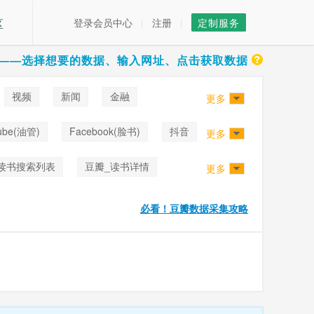
区
登录会员中心
|
注册
|
定制服务
——选择想要的数据、输入网址、点击获取数据
视频
新闻
金融
更多
ube(油管)
Facebook(脸书)
抖音
更多
读书搜索列表
豆瓣_读书详情
更多
瓣小组_小组话题列表
必看！豆瓣数据采集攻略
影评
豆瓣_用户全部评论
读书_TopList
豆瓣_舞台剧短评