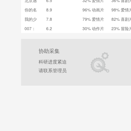
北京遇
6.5
32% 爱情片
36% 喜剧
e Befor
上西雅
e You
你的名
8.9
96% 动画片
98% 爱情
图之不
(2016)
字。 君
二情书
我的少
7.8
79% 爱情片
82% 喜剧
の名
(2016)
女时代
は。 (2
007：
6.2
30% 动作片
23% 冒险
我的少
016)
幽灵党
女時代
Spectre
(2015)
(2015)
协助采集
科研进度紧迫
请联系管理员