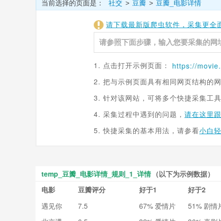
当前选择的页面是：
社交
豆瓣
豆瓣_电影详情
>
>
请下载最新版爬虫软件，采集更全
1. 点击打开示例页面：
https://
movie
2. 把与示例页面具有相同网页结构的
3. 针对该网站，可将多个快捷采集工
4. 采集过程中遇到的问题，
请在这里
5. 快捷采集的基本用法，请参看
小白
temp_豆瓣_电影详情_规则_1_详情
（以下为示例数据）
电影
豆瓣评分
好于1
好于2
遇见你
7.5
67% 爱情片
51% 剧情
之前 M