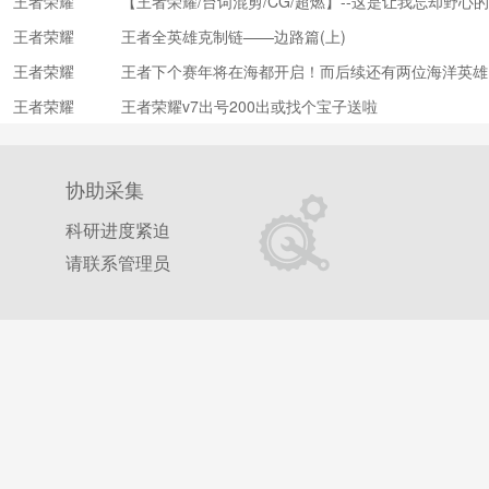
王者荣耀
【王者荣耀/台词混剪/CG/超燃】--这是让我忘却野心
王者荣耀
王者全英雄克制链——边路篇(上)
王者荣耀
王者下个赛年将在海都开启！而后续还有两位海洋英雄
山航天联动皮肤技可以行走？王昭君女团皮肤实锤？杨
王者荣耀
王者荣耀v7出号200出或找个宝子送啦
协助采集
科研进度紧迫
请联系管理员