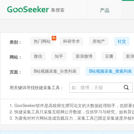
产品
热门网站
科研学术
房地产
社交
类别：
论坛贴吧
招聘
拍卖
音乐
微信
知乎
新浪微博
豆瓣
新浪
网站：
快手
喜马拉雅
小红书
B站视频采集_分类列表
B站视频采集_搜索列表
页面：
B站搜索列表采集_综合
B站视频采集_评论与回
用关键词寻找快捷采集工具：
1. GooSeeker软件是高校师生撰写论文的大数据处理助手，也
2. 快捷采集工具只采集互联网公开数据，仅供学习与研究。如有异议，请发
3. 为避免对对方网站造成负载压力，采集工具已限定采集速度并