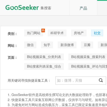
产品
热门网站
科研学术
房地产
社交
类别：
论坛贴吧
招聘
拍卖
音乐
微信
知乎
新浪微博
豆瓣
新浪
网站：
快手
喜马拉雅
小红书
B站视频采集_分类列表
B站视频采集_搜索列表
页面：
B站搜索列表采集_综合
B站视频采集_评论与回
用关键词寻找快捷采集工具：
1. GooSeeker软件是高校师生撰写论文的大数据处理助手，也
2. 快捷采集工具只采集互联网公开数据，仅供学习与研究。如有异议，请发
3. 为避免对对方网站造成负载压力，采集工具已限定采集速度并