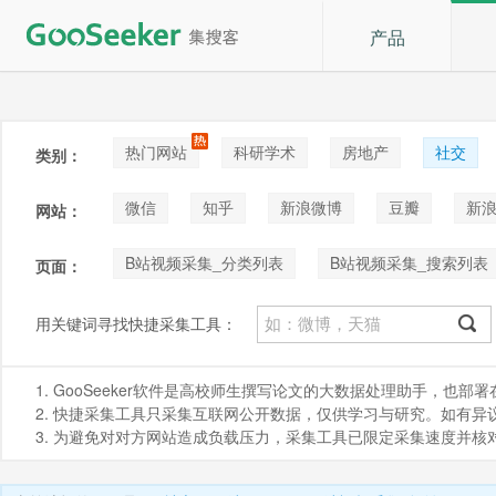
产品
热门网站
科研学术
房地产
社交
类别：
论坛贴吧
招聘
拍卖
音乐
微信
知乎
新浪微博
豆瓣
新浪
网站：
快手
喜马拉雅
小红书
B站视频采集_分类列表
B站视频采集_搜索列表
页面：
B站搜索列表采集_综合
B站视频采集_评论与回
用关键词寻找快捷采集工具：
1. GooSeeker软件是高校师生撰写论文的大数据处理助手，也
2. 快捷采集工具只采集互联网公开数据，仅供学习与研究。如有异议，请发
3. 为避免对对方网站造成负载压力，采集工具已限定采集速度并