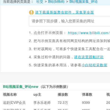
当前选择的页面是：
社交
B站(bilibili)
B站视频采集_评论
>
>
请下载最新版爬虫软件，采集更全面
1. 点击打开示例页面：
https://www.
bilibili.com
2. 把与示例页面具有相同网页结构的网址添加到
3. 针对该网站，可将多个快捷采集工具配合在一
4. 采集过程中遇到的问题，
请在这里跟帖讨论
5. 快捷采集的基本用法，请参看
小白轻松采数据
B站视频采集_评论new
（以下为示例数据）
视频名称
up主
播放数
弹幕数
视
追剧买VIP会员
李永乐老师
72.3万
9399
20
去广告，值不
官方