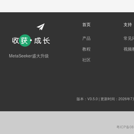
首页
支持
产品
常见
教程
视频
MetaSeeker盛大升级
社区
版本：
V3.5.0
| 更新时间：2026年7
粤ICP备08