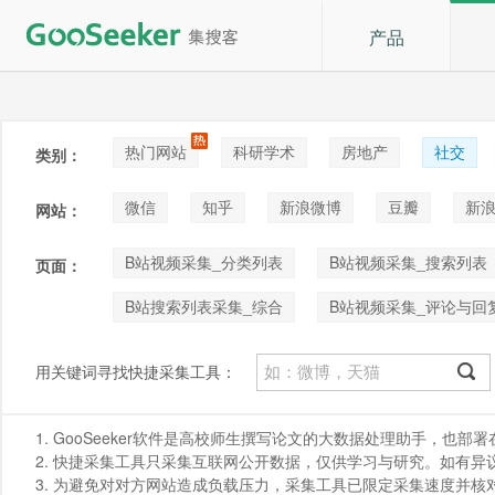
产品
热门网站
科研学术
房地产
社交
类别：
论坛贴吧
招聘
拍卖
音乐
微信
知乎
新浪微博
豆瓣
新浪
网站：
快手
喜马拉雅
小红书
B站视频采集_分类列表
B站视频采集_搜索列表
页面：
B站搜索列表采集_综合
B站视频采集_评论与回
用关键词寻找快捷采集工具：
1. GooSeeker软件是高校师生撰写论文的大数据处理助手，也
2. 快捷采集工具只采集互联网公开数据，仅供学习与研究。如有异议，请发
3. 为避免对对方网站造成负载压力，采集工具已限定采集速度并