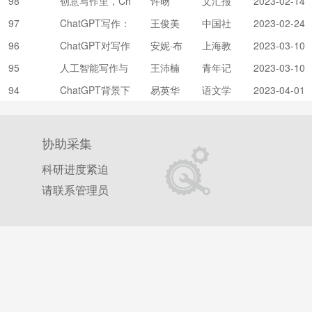
98
创意写作里，Ch
许旸
文汇报
2023-02-14
atGPT“抢”不走
97
ChatGPT写作：
王俊美
中国社
2023-02-24
的是什么
出版界怎么看
会科学
96
ChatGPT对写作
安妮·布
上海教
2023-03-10
报
教学意味着什么?
鲁德;赵
育
95
人工智能写作与
王沛楠
青年记
2023-03-10
佩瑶
算法素养教育的
者
94
ChatGPT背景下
易英华
语文学
2023-04-01
兴起——以Chat
写作教学之可为
习
GPT为例
与应为
协助采集
科研进度紧迫
请联系管理员