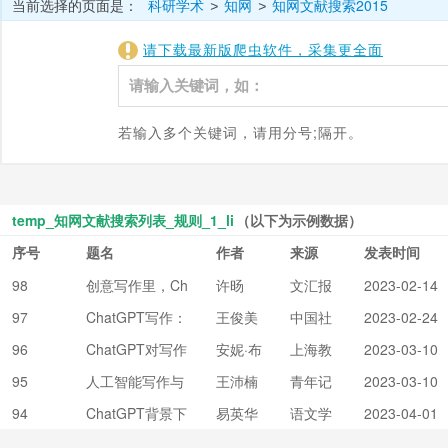
当前选择的页面是：
科研学术
知网
知网文献搜索2015
>
>
请下载最新版爬虫软件，采集更全面
若输入多个关键词，请用分号;隔开。
temp_知网文献搜索列表_规则_1_li
（以下为示例数据）
序号
题名
作者
来源
发表时间
98
创意写作里，Ch
许旸
文汇报
2023-02-14
atGPT“抢”不走
97
ChatGPT写作：
王俊美
中国社
2023-02-24
的是什么
出版界怎么看
会科学
96
ChatGPT对写作
安妮·布
上海教
2023-03-10
报
教学意味着什么?
鲁德;赵
育
95
人工智能写作与
王沛楠
青年记
2023-03-10
佩瑶
算法素养教育的
者
94
ChatGPT背景下
易英华
语文学
2023-04-01
兴起——以Chat
写作教学之可为
习
GPT为例