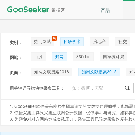
产品
热门网站
科研学术
房地产
社交
类别：
论坛贴吧
招聘
拍卖
音乐
百度
知网
360doc
国家统计局
网站：
知网文献搜索2016
知网文献搜索2015
知
页面：
知网文献搜索2010
知网文献详情
知网文献
用关键词寻找快捷采集工具：
知网文献搜索2005
知网文献搜索2004
知
1. GooSeeker软件是高校师生撰写论文的大数据处理助手，也
知网文献搜索2018
知网文献搜索2019
知
2. 快捷采集工具只采集互联网公开数据，仅供学习与研究。如有异议，请发
3. 为避免对对方网站造成负载压力，采集工具已限定采集速度并
知网文献搜索2002
知网文献搜索2022
知