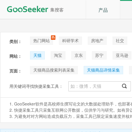
产品
热门网站
科研学术
房地产
社交
类别：
论坛贴吧
招聘
拍卖
音乐
天猫
淘宝
京东
苏宁
亚马逊
网站：
阿里巴巴1688
Shopee
咸鱼
天猫商品搜索列表采集
天猫商品详情采集
页面：
天猫店内商品列表
天猫商品详情图片采集
用关键词寻找快捷采集工具：
天猫商品信息采集_商品详情参数_类目id
天猫商
1. GooSeeker软件是高校师生撰写论文的大数据处理助手，也
2. 快捷采集工具只采集互联网公开数据，仅供学习与研究。如有异议，请发
3. 为避免对对方网站造成负载压力，采集工具已限定采集速度并