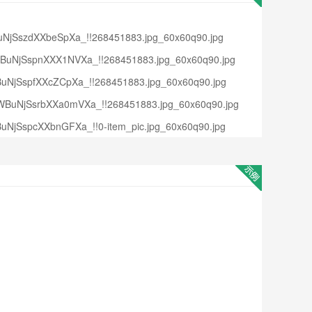
NjSszdXXbeSpXa_!!268451883.jpg_60x60q90.jpg
uNjSspnXXX1NVXa_!!268451883.jpg_60x60q90.jpg
NjSspfXXcZCpXa_!!268451883.jpg_60x60q90.jpg
uNjSsrbXXa0mVXa_!!268451883.jpg_60x60q90.jpg
NjSspcXXbnGFXa_!!0-item_pic.jpg_60x60q90.jpg