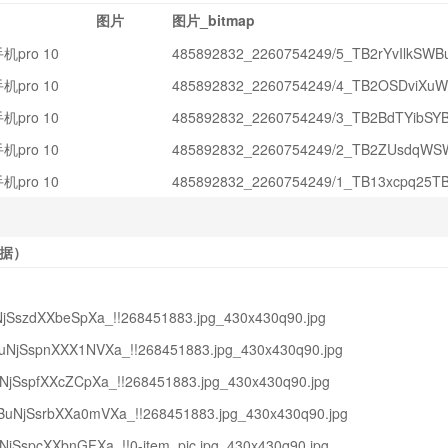
图片
图片_bitmap
pro 10
485892832_2260754249/5_TB2rYvIlkSWBu
pro 10
485892832_2260754249/4_TB2OSDviXuWB
pro 10
485892832_2260754249/3_TB2BdTYibSYBu
pro 10
485892832_2260754249/2_TB2ZUsdqWSWB
pro 10
485892832_2260754249/1_TB13xcpq25TBu
据）
uNjSszdXXbeSpXa_!!268451883.jpg_430x430q90.jpg
WBuNjSspnXXX1NVXa_!!268451883.jpg_430x430q90.jpg
BuNjSspfXXcZCpXa_!!268451883.jpg_430x430q90.jpg
WBuNjSsrbXXa0mVXa_!!268451883.jpg_430x430q90.jpg
uNjSspcXXbnGFXa_!!0-item_pic.jpg_430x430q90.jpg