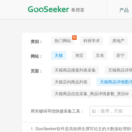
产品
热门网站
科研学术
房地产
类别：
论坛贴吧
招聘
拍卖
音
天猫
淘宝
京东
苏宁
网站：
阿里巴巴1688
Shopee
咸鱼
天猫商品搜索列表采集
天猫商品详
页面：
天猫店内商品列表
天猫商品详情图
天猫商品信息采集_商品详情参数_类目id
用关键词寻找快捷采集工具：
1. GooSeeker软件是高校师生撰写论文的大数据