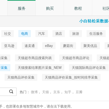
服务
购买
教程
社
小白轻松采数据
社交
电商
汽车
酒店
旅游
生活服务
乐
亚马逊
速卖通
eBay
蘑菇街
聚美优品
情采集
天猫超市商品搜索列表
天猫超市商品评论
天猫
片采集
天猫搜索结果图片采集_NEW
天猫国际商品评论采集
天猫商品评价采集
天猫商品评价采集_按时间排序采集
热门：
微博
，
天猫
，
京东
，
知乎
，
豆瓣
处理助手，也部署在多地智慧城市中，请合法下载使用。