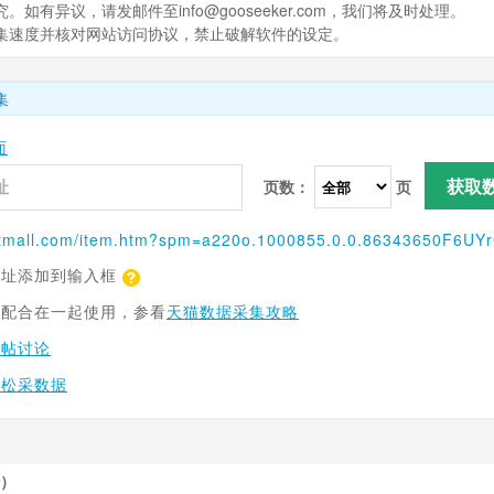
有异议，请发邮件至info@gooseeker.com，我们将及时处理。
采集速度并核对网站访问协议，禁止破解软件的设定。
集
面
获取
页数：
页
.tmall.com
/item.htm?spm=a220o.1000855.0.0.86343650F6UYrG&pvid=a2ab0986-b9ff-4423-9d91-6e37979cab6a&pos=1&acm=03037.1003.1.1288281&id=558703486295&scm=1007.12959.151354.0&sku_properties=10004:709990
网址添加到输入框
具配合在一起使用，参看
天猫数据采集攻略
跟帖讨论
轻松采数据
）