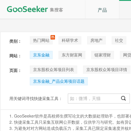
产品
热门网站
科研学术
房地产
社交
类别：
论坛贴吧
招聘
拍卖
音乐
京东金融
东方财富网
链家理财
网
网站：
京东股权众筹项目列表
京东股权众筹项目详情
页面：
京东金融_产品众筹项目话题
用关键词寻找快捷采集工具：
1. GooSeeker软件是高校师生撰写论文的大数据处理助手，也
2. 快捷采集工具只采集互联网公开数据，仅供学习与研究。如有异议，请发
3. 为避免对对方网站造成负载压力，采集工具已限定采集速度并