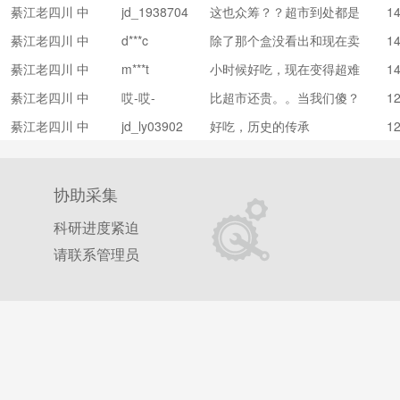
綦江老四川 中
jd_1938704
这也众筹？？超市到处都是
1
33
华老字号
綦江老四川 中
d***c
除了那个盒没看出和现在卖
1
华老字号
的有什么区别，而且那个20
綦江老四川 中
m***t
小时候好吃，现在变得超难
1
0克的五香真是让人倒尽胃
华老字号
吃，好多年前就放弃了。太
口。
綦江老四川 中
哎-哎-
比超市还贵。。当我们傻？
1
遗憾了。越做越差
华老字号
綦江老四川 中
jd_ly03902
好吃，历史的传承
1
华老字号
协助采集
科研进度紧迫
请联系管理员