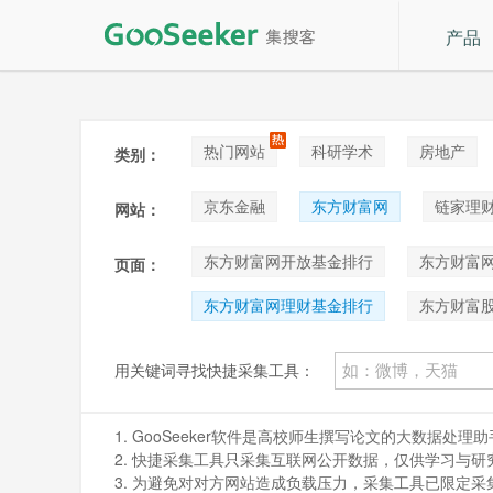
产品
热门网站
科研学术
房地产
类别：
论坛贴吧
招聘
拍卖
音
京东金融
东方财富网
链家理
网站：
东方财富网开放基金排行
东方财富
页面：
东方财富网理财基金排行
东方财富股
用关键词寻找快捷采集工具：
1. GooSeeker软件是高校师生撰写论文的大数据
2. 快捷采集工具只采集互联网公开数据，仅供学习与研究。如
3. 为避免对对方网站造成负载压力，采集工具已限定