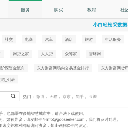
服务
购买
教程
社
小白轻松采数据
社交
电商
汽车
酒店
旅游
生活服务
乐
财
网贷之家
人人贷
众筹家
雪球网
网沪深资金流向
东方财富网场内交易基金排行
东方财富网货
吧_列表
热门：
微博
，
天猫
，
京东
，
知乎
，
豆瓣
处理助手，也部署在多地智慧城市中，请合法下载使用。
有异议，请发邮件至info@gooseeker.com，我们将及时处理。
采集速度并核对网站访问协议，禁止破解软件的设定。