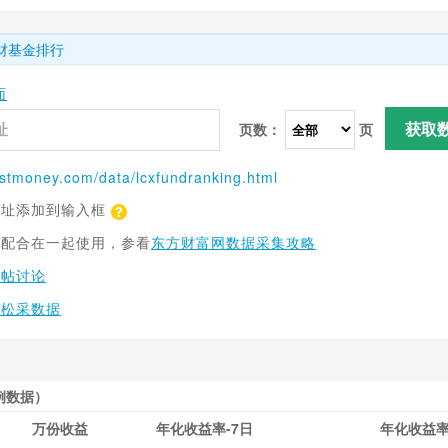
财基金排行
面
获取
页数：
页
stmoney.com
/data/lcxfundranking.html
网址添加到输入框
具配合在一起使用，参看
东方财富网数据采集攻略
跟帖讨论
轻松采数据
例数据）
万份收益
年化收益率-7日
年化收益率