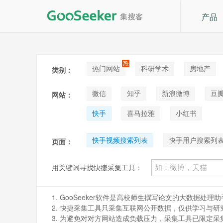
产品
热门网站
科研学术
房地产
类别：
论坛贴吧
招聘
拍卖
音
微信
知乎
新浪微博
豆
网站：
快手
喜马拉雅
小红书
快手视频搜索列表
快手用户搜索列
页面：
用关键词寻找快捷采集工具：
1. GooSeeker软件是高校师生撰写论文的大数据
2. 快捷采集工具只采集互联网公开数据，仅供学习与研究。如
3. 为避免对对方网站造成负载压力，采集工具已限定