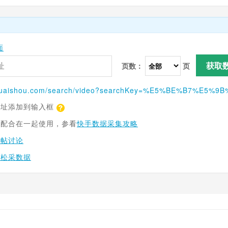
面
获取
页数：
页
uaishou.com
/search/video?searchKey=%E5%BE%B7%E5%9
网址添加到输入框
具配合在一起使用，参看
快手数据采集攻略
跟帖讨论
轻松采数据
）