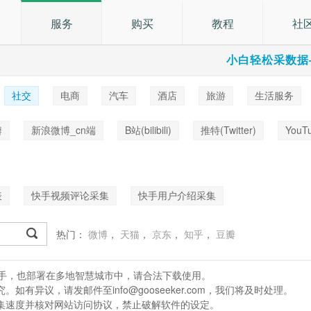
服务
购买
教程
社
小白轻松采数据
社交
电商
汽车
酒店
旅游
生活服务
乐
瓣
新浪微博_cn端
B站(bilibili)
推特(Twitter)
YouT
表
快手视频评论采集
快手用户介绍采集
热门：
微博
，
天猫
，
京东
，
知乎
，
豆瓣
处理助手，也部署在多地智慧城市中，请合法下载使用。
有异议，请发邮件至info@gooseeker.com，我们将及时处理。
采集速度并核对网站访问协议，禁止破解软件的设定。