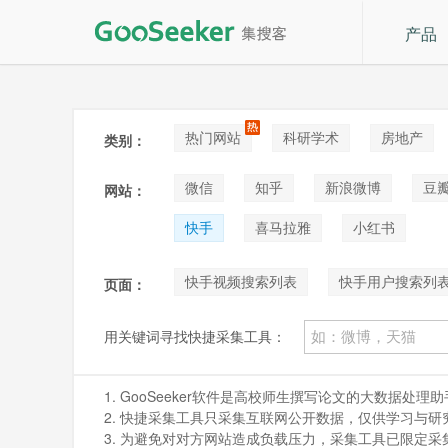
产品
热门网站
科研学术
房地产
类别：
论坛贴吧
招聘
拍卖
音
微信
知乎
新浪微博
豆
网站：
快手
喜马拉雅
小红书
快手视频搜索列表
快手用户搜索列
页面：
用关键词寻找快捷采集工具：
1. GooSeeker软件是高校师生撰写论文的大数据
2. 快捷采集工具只采集互联网公开数据，仅供学习与研究。如
3. 为避免对对方网站造成负载压力，采集工具已限定