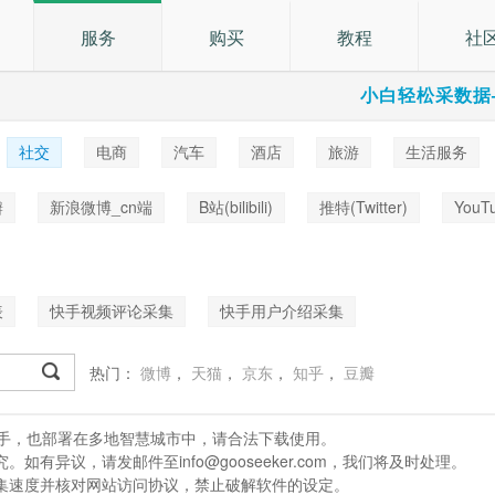
服务
购买
教程
社
小白轻松采数据
社交
电商
汽车
酒店
旅游
生活服务
乐
瓣
新浪微博_cn端
B站(bilibili)
推特(Twitter)
YouT
表
快手视频评论采集
快手用户介绍采集
热门：
微博
，
天猫
，
京东
，
知乎
，
豆瓣
处理助手，也部署在多地智慧城市中，请合法下载使用。
有异议，请发邮件至info@gooseeker.com，我们将及时处理。
采集速度并核对网站访问协议，禁止破解软件的设定。