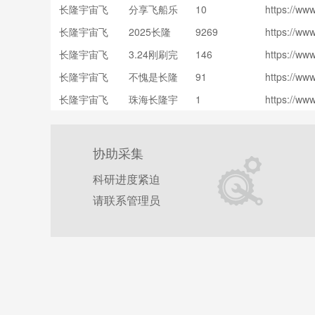
长隆宇宙飞
分享飞船乐
10
https://ww
ult/69e7a
船
园游玩经验
长隆宇宙飞
2025长隆
9269
https://ww
ken=ABB7
还想再去‼️
ult/68cd4
船
动物园攻略
6gmHgSdM
长隆宇宙飞
3.24刚刷完
146
https://ww
ken=ABVtk
看这一篇就
ult/69c3f
船
珠海长隆飞
frS4l8D3a
够了?
长隆宇宙飞
不愧是长隆
91
https://ww
ken=ABwu
船乐园，新
ult/69c51
船
飞船乐园排
htcOD7-K
鲜闪卡攻略
长隆宇宙飞
珠海长隆宇
1
https://ww
ken=ABO8
队最久的项
ult/69d36
船
宙飞船乐园
5Pak5bri_
目?
ken=AB0O
｜佛山宝妈
wz6n_YOC
亲测·春假
协助采集
科研进度紧迫
请联系管理员