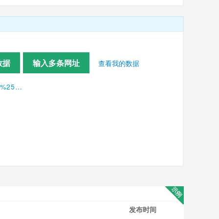
数据
输入多条网址
查看我的数据
https://www.xiaohongshu.com/search_result?keyword=%25E9%2595%25BF%25E9%259A%2586%25E5%25AE%2587%25E5%25AE%2599%25E9%25A3%259E%25E8%2588%25B9&source=web_search_result_notes&type=51
发布时间