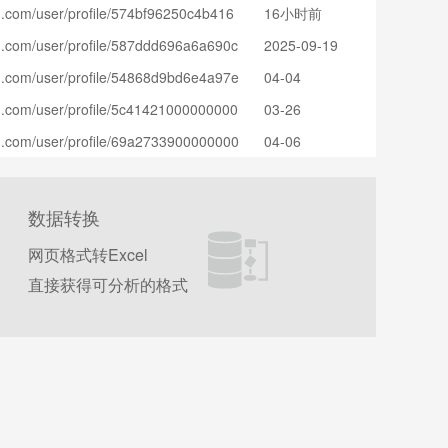
u.com/user/profile/574bf96250c4b416
16小时前
=web_search_result_notes&parent_p
u.com/user/profile/587ddd696a6a690c
2025-09-19
profile_board&xsec_token=ABIivoUG
=web_search_result_notes&parent_p
0tfddxDxBCjX7G8p6w=&xsec_source
u.com/user/profile/54868d9bd6e4a97e
04-04
_profile_board&xsec_token=ABmJ1D6
=web_search_result_notes&parent_p
PWflQo22yX-Jm5HGeU=&xsec_sourc
u.com/user/profile/5c41421000000000
03-26
_profile_board&xsec_token=ABU91Q7
=web_search_result_notes&parent_p
6D4jVoKeue_7hVeYZME=&xsec_sourc
u.com/user/profile/69a2733900000000
04-06
_profile_board&xsec_token=ABRR4U1
=web_search_result_notes&parent_p
fkeTqtsc2lO-rao70Q=&xsec_source
_profile_board&xsec_token=ABUWcD
c1QyvLDtP9cldGxrjOw=&xsec_sourc
数据转换
网页格式转Excel
直接获得可分析的格式