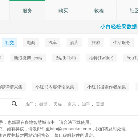
服务
购买
教程
社
小白轻松采数据
社交
电商
汽车
酒店
旅游
生活服务
乐
瓣
新浪微博_cn端
B站(bilibili)
推特(Twitter)
YouT
内容详情采集
小红书内容评论采集
小红书搜索作者采集
热门：
微博
，
天猫
，
京东
，
知乎
，
豆瓣
处理助手，也部署在多地智慧城市中，请合法下载使用。
有异议，请发邮件至info@gooseeker.com，我们将及时处理。
采集速度并核对网站访问协议，禁止破解软件的设定。