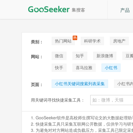
产品
热门网站
科研学术
房地产
类别：
论坛贴吧
招聘
拍卖
音
微信
知乎
新浪微博
豆
网站：
快手
喜马拉雅
小红书
小红书关键词搜索列表采集
小红书
页面：
用关键词寻找快捷采集工具：
1. GooSeeker软件是高校师生撰写论文的大数据
2. 快捷采集工具只采集互联网公开数据，仅供学习与研究。如
3. 为避免对对方网站造成负载压力，采集工具已限定