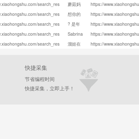
w.xiaohongshu.com/search_res
蘑菇妈
https://www.xiaohongsh
b6c000000002301c49c?xsec_to
0b1ee53d?channel_type
w.xiaohongshu.com/search_res
想你的
https://www.xiaohongsh
hIggKCNevby5DRe90KdlLCRg
age_channel_type=web_
a58000000000e00ca7f?xsec_to
42b5880f?channel_type
烨
gU9XZ9VcU=&xsec_source=
F9FUXTZ6LqZStn6dlCA
w.xiaohongshu.com/search_res
? 是年
https://www.xiaohongsh
hVj1sEfCnEUGawN4mf_j67-F5
age_channel_type=web
=pc_search
65e00000000210072ac?xsec_to
ac582278?channel_type
糕呀
7lm-3A=&xsec_source=
zsIPTOehCs07UIM80--f
w.xiaohongshu.com/search_res
Sabrina
https://www.xiaohongsh
5Nx8H7A4rDc2Uapmw1WIIDF
age_channel_type=web
e=pc_search
b9c000000002301c0f1?xsec_to
06007b32?channel_type
_uGWf8H604=&xsec_source=
Erc866a5sD4S6kgNjBs
w.xiaohongshu.com/search_res
溜娃在
https://www.xiaohongsh
s9el-vzcCP3zCsYk6b53Lq8m2
age_channel_type=web
e=pc_search
8af0000000022003bb4?xsec_to
1d019a3b?channel_type
路上
EGKsxyI=&xsec_source=
d_go_A85O0HbuAra2_ZF
1o0w8jsnhbTubeRvQqNqi7U8
age_channel_type=web
=pc_search
CbPYZxdHE=&xsec_source=
BVAU2XgT8Xx6hwVjiD5T
快捷采集
e=pc_search
节省编程时间
快捷采集，立即上手！