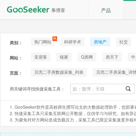
产品
热门网站
科研学术
房地产
社交
类别：
论坛贴吧
招聘
拍卖
音乐
安居客
链家
Q房网
房天下
中
网站：
贝壳二手房数据采集_列表
贝壳二手房采集_详
页面：
贝壳小区采集_详情
贝壳新楼盘采集_列表
用关键词寻找快捷采集工具：
1. GooSeeker软件是高校师生撰写论文的大数据处理助手，也
2. 快捷采集工具只采集互联网公开数据，仅供学习与研究。如有异议，请发
3. 为避免对对方网站造成负载压力，采集工具已限定采集速度并