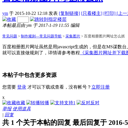
ym
于 2015-10-22 12:18
发表
[复制链接]
[
只看楼主]
[打印]
[上一
本帖最后由 ym 于 2017-1-19 11:55 编辑
常见问题
>
制作规则—常见问题导航
>
采集图片
> 百度相册图片网址怎么抓
百度相册图片网址虽然是用javascript生成的，但是在MS谋数
就可以直接做规则了，详情请参考教程
《采集图片网址并下载
本帖子中包含更多资源
您需要
登录
才可以下载或查看，没有帐号？
立即注册
x
收藏
转播
支持
1
反对
举报
使用道具
|
回复
共 1 个关于本帖的回复 最后回复于 2016-5-20