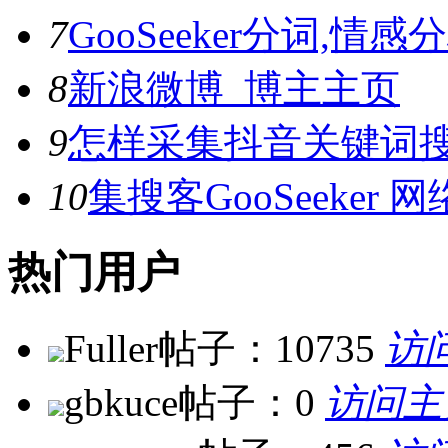
7
GooSeeker分词,
8
新浪微博_博主主页
9
怎样采集抖音关键词
10
集搜客GooSeeke
热门用户
Fuller
帖子：10735
访
gbkuce
帖子：0
访问主