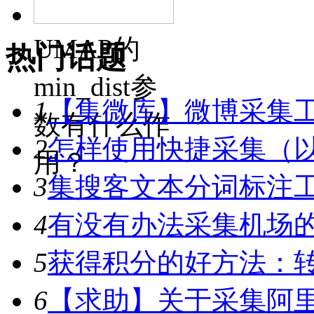
UMAP的
热门话题
min_dist参
1
【集微库】微博采集
数有什么作
2
怎样使用快捷采集（
用？
3
集搜客文本分词标注工具
4
有没有办法采集机场
5
获得积分的好方法：转
6
【求助】关于采集阿