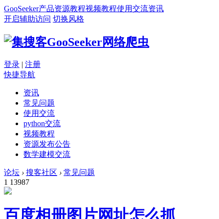
GooSeeker
产品
资源
教程
视频教程
使用交流
资讯
开启辅助访问
切换风格
登录
|
注册
快捷导航
资讯
常见问题
使用交流
python交流
视频教程
资源发布公告
数学建模交流
论坛
›
搜客社区
›
常见问题
1
13987
百度相册图片网址怎么抓