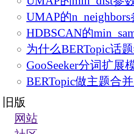
UMAP的min_dis
UMAP的n_neighb
HDBSCAN的min_sampl
为什么BERTopi
GooSeeker分词
BERTopic做主
旧版
网站