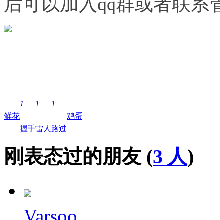
后可以加入qq群或者联系
1
1
1
鲜花
鸡蛋
握手
雷人
路过
刚表态过的朋友 (
3 人
)
Varsoo