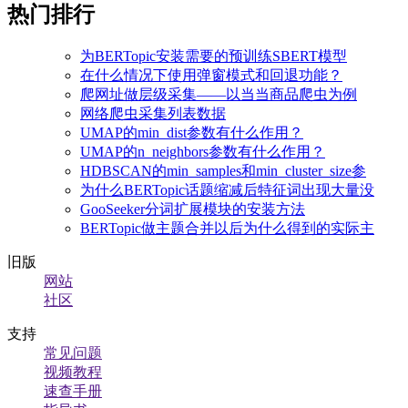
热门排行
为BERTopic安装需要的预训练SBERT模型
在什么情况下使用弹窗模式和回退功能？
爬网址做层级采集——以当当商品爬虫为例
网络爬虫采集列表数据
UMAP的min_dist参数有什么作用？
UMAP的n_neighbors参数有什么作用？
HDBSCAN的min_samples和min_cluster_size参
为什么BERTopic话题缩减后特征词出现大量没
GooSeeker分词扩展模块的安装方法
BERTopic做主题合并以后为什么得到的实际主
旧版
网站
社区
支持
常见问题
视频教程
速查手册