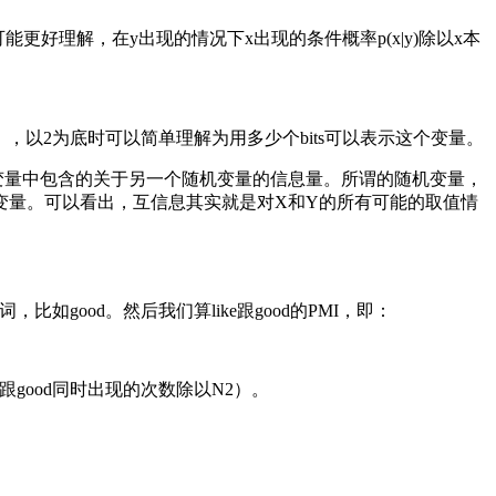
式子可能更好理解，在y出现的情况下x出现的条件概率p(x|y)除以x本
），以2为底时可以简单理解为用多少个bits可以表示这个变量。
变量中包含的关于另一个随机变量的信息量。所谓的随机变量，
变量。可以看出，互信息其实就是对X和Y的所有可能的取值情
good。然后我们算like跟good的PMI，即：
ike跟good同时出现的次数除以N2）。