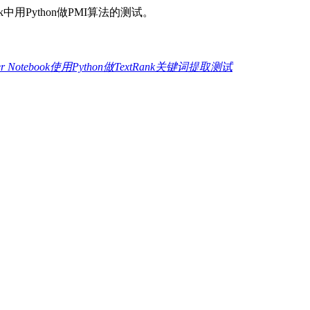
k中用Python做PMI算法的测试。
ter Notebook使用Python做TextRank关键词提取测试