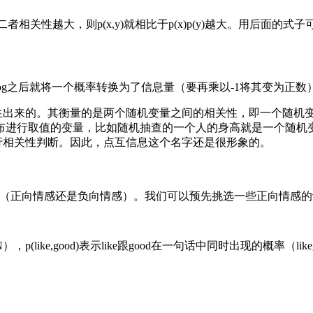
)。二者相关性越大，则p(x,y)就相比于p(x)p(y)越大。用后面的
取log之后就将一个概率转换为了信息量（要再乘以-1将其变为正数
衍生出来的。其衡量的是两个随机变量之间的相关性，即一个随机
布进行取值的变量，比如随机抽查的一个人的身高就是一个随机
行相关性判断。因此，点互信息这个名字还是很形象的。
正向情感还是负向情感）。我们可以预先挑选一些正向情感的词，比如
，p(like,good)表示like跟good在一句话中同时出现的概率（l