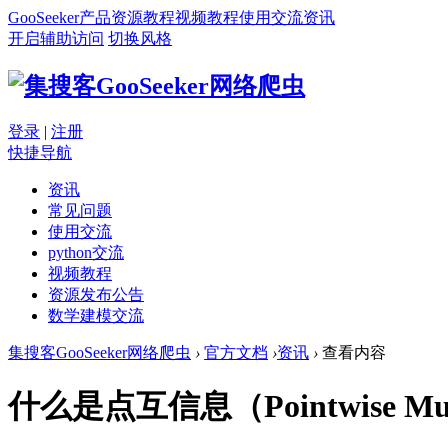
GooSeeker
产品
资源
教程
视频教程
使用交流
资讯
开启辅助访问
切换风格
登录
|
注册
快捷导航
资讯
常见问题
使用交流
python交流
视频教程
资源发布公告
数学建模交流
集搜客GooSeeker网络爬虫
›
官方文档
›
资讯
›
查看内容
什么是点互信息（Pointwise Mutua