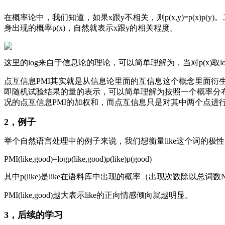
在概率论中，我们知道，如果x跟y不相关，则p(x,y)=p(x)p(y
身出现的概率p(x)，自然就表示x跟y的相关程度。
这里的log来自于信息论的理论，可以简单理解为，当对p(x)
点互信息PMI其实就是从信息论里面的互信息这个概念里面
即随机试验结果的量的表示，可以简单理解为按照一个概率分
况的点互信息PMI的加权和，而点互信息只是对其中两个点进
2，例子
举个自然语言处理中的例子来说，我们想衡量like这个词的极性（
PMI(like,good)=logp(like,good)p(like)p(good)
其中p(like)是like在语料库中出现的概率（出现次数除以总词数N）
PMI(like,good)越大表示like的正向情感倾向就越明显。
3，后续的学习