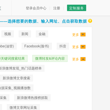
区
登录会员中心
|
注册
|
定制服务
——选择想要的数据、输入网址、点击获取数据
视频
新闻
金融
更多
ube(油管)
Facebook(脸书)
抖音
更多
博关键词搜索结果
微博转发&评论内容
更多
新浪微博发现_热门话题榜单
新浪微博文章搜索
数据采集_视频播放数
采集
新浪微博热搜榜抓取
微博文章网址采集