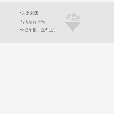
内
快捷采集
节省编程时间
快捷采集，立即上手！
1
，
跳
e