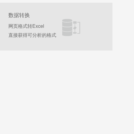
FC4698
数据转换
网页格式转Excel
直接获得可分析的格式