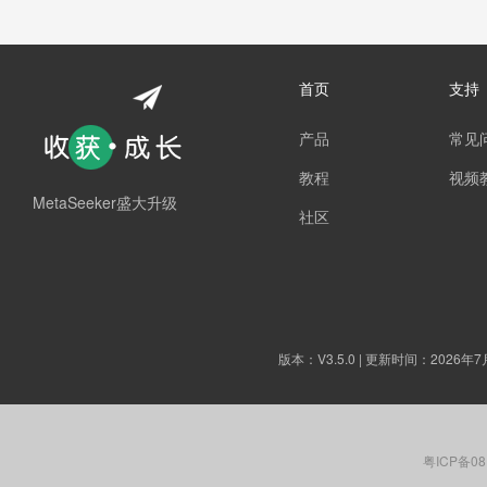
首页
支持
产品
常见
教程
视频
MetaSeeker盛大升级
社区
版本：
V3.5.0
| 更新时间：2026年7
粤ICP备08