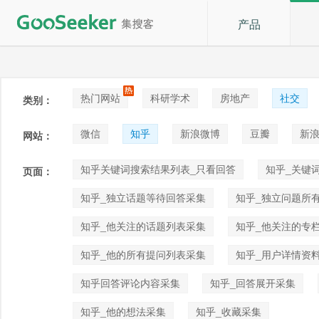
产品
热门网站
科研学术
房地产
社交
类别：
论坛贴吧
招聘
拍卖
音乐
微信
知乎
新浪微博
豆瓣
新浪
网站：
快手
喜马拉雅
小红书
知乎关键词搜索结果列表_只看回答
知乎_关键
页面：
知乎_独立话题等待回答采集
知乎_独立问题所
知乎_他关注的话题列表采集
知乎_他关注的专
知乎_他的所有提问列表采集
知乎_用户详情资
知乎回答评论内容采集
知乎_回答展开采集
知乎_他的想法采集
知乎_收藏采集