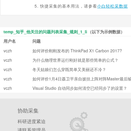
5. 快捷采集的基本用法，请参看
小白轻松采数据
temp_知乎_他关注的问题列表采集_规则_1_li
（以下为示例数据）
用户名
问题
vczh
如何评价刚刚发布的 ThinkPad X1 Carbon 2017?
vczh
为什么物理世界运行刚好就是那些简单的公式？
vczh
冬天姑娘们怎么穿既简单又美丽还不冷？
vczh
如何评价1月4日聂卫平亲自披挂上阵对阵Master最后
局？
vczh
Visual Studio 自动同步如何清空已经同步了的设置？
协助采集
科研进度紧迫
请联系管理员